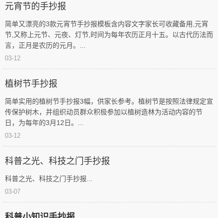
普
元宵节的手抄报
术
库
人
简单又漂亮的3款元宵节手抄报模板含内容文字家长可收藏备用,元宵
|
物
节,又称上元节、元夜、灯节,时间为每年农历正月十五。以古代历法而
移
生
言，正月是农历的元月。...
动
活
03-12
科
奇
普
趣
|
植树节手抄报
微
百
简单实用的植树节手抄报3幅，供家长参考。植树节是按照法律规定宣
科
科
传保护树木，并组织动员群众积极参加以植树造林为活动内容的节
普
流
日，为每年的3月12日。...
RSS
言
03-12
图
片
科普之光、科技之门手抄报
更
多
科普之光、科技之门手抄报...
﹥
03-07
科普小知识手抄报