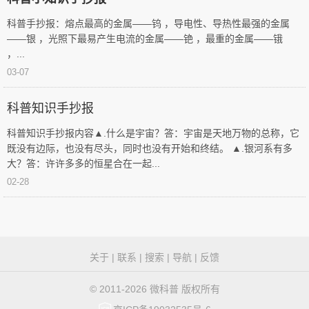
科普手抄报：熔点最高的金属——钨 ，导电性、导热性最强的金属
——银 ，光照下最易产生电流的金属——铯 ，最重的金属——锇
，...
03-07
科普知识手抄报
科普知识手抄报内容▲.什么是宇宙？答：宇宙是天地万物的总称，它
既没有边际，也没有尽头，同时也没有开始和终结。 ▲.银河系有多
大？答：许许多多的恒星合在一起...
02-28
微
关于
|
联系
|
搜索
|
导航
|
反馈
科
© 2011-2026 微科普 版权所有
普