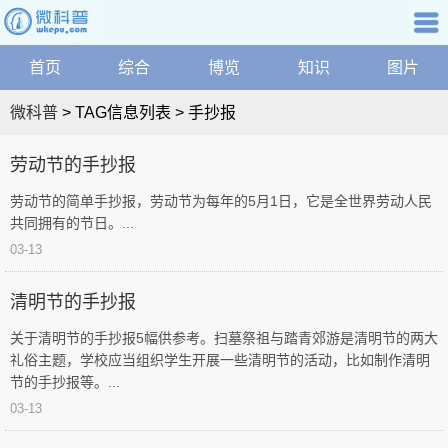
微
资
科
讯
普
综
普知识
首页
综合
博览
知识
图片
航
首
合
关
页
博
微科普
> TAG信息列表 > 手抄报
|
键
览
网
手
词：
学
劳动节的手抄报
站
科
抄
地
劳动节的简单手抄报，劳动节为每年的5月1日，它是全世界劳动人民
健
图
共同拥有的节日。...
康
|
报
03-13
科
微
技
科
第
清明节的手抄报
文
普
化
1
搜
关于清明节的手抄报5幅供参考。扫墓祭祖与踏青郊游是清明节的两大
家
礼俗主题，学校应当组织学生开展一些清明节的活动，比如制作清明
索
页
庭
节的手抄报等。...
精
问
品
03-13
答
科
学