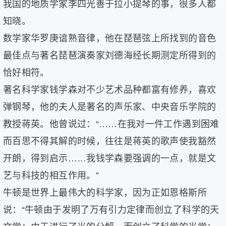
我国的地质学家李四光善于拉小提琴的事，很多人都
知晓。
数学家华罗庚谙熟音律，他在琵琶弦上所找到的音色
最佳点与著名琵琶演奏家刘德海经长期测定所得到的
恰好相符。
著名科学家钱学森对不少艺术品种都富有修养，喜欢
弹钢琴，他的夫人是著名的声乐家、中央音乐学院的
教授蒋英。他曾说过：“……在我对一件工作遇到困难
而百思不得其解的时候，往往是蒋英的歌声使我豁然
开朗，得到启示……我钱学森要强调的一点，就是文
艺与科技的相互作用。”
牛顿是世界上最伟大的科学家，因为正如恩格斯所
说：“牛顿由于发明了万有引力定律而创立了科学的天