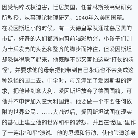
因受纳粹政权迫害，迁居美国，任普林斯顿高级研究
所教授，从事理论物理研究，1940年入美国国籍。
在爱因斯坦小的时候，有一天德皇军队通过慕尼黑的
市街，好奇的人们都涌向窗前喝彩助兴，小孩子们则
为士兵发亮的头盔和整齐的脚步而神往，但爱因斯坦
却恐惧得躲了起来，他既瞧不起又害怕这些“打仗的妖
怪”，并要求他的母亲把他带到自己永远也不会变成这
种妖怪的国土去。中学时，母亲满足了爱因斯坦的请
求，把他带到意大利。爱因斯坦放弃了德国国籍，可
他并不申请加入意大利国籍，他要做一个不要任何依
附的世界公民。……大战过后，爱因斯坦试图在现实
的基础上建立他的世界和平的梦想，并且在“敌国”里作
了一连串“和平”演说。他的思想和行动，使他险遭杀身