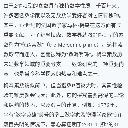
由于2^P-1型的素数具有独特数学性质，千百年来，
片
滚
许多著名数学家以及无数数学爱好者对它情有独钟。
动
其中，17世纪的法国数学家马林·梅森在这方面有过
更
多
重要贡献。为了纪念梅森，数学界就将2^P-1 型的素
﹥
数称为“梅森素数”（the Mersenne prime）。这种素
数珍奇而迷人，因而被称为“数海明珠”。梅森素数历
来是数学领域的重要分支——数论研究的一项重要内
容，也是当今科学探索的热点和难点之一。
梅森素数貌似简单，但当指数P值较大时，其素性检
验的难度就会很大；此外，它的探究需要高深的理论
和纯熟的技巧，以及艰巨的计算。例如：1772年，
享有“数学英雄”美誉的瑞士数学家及物理学家欧拉在
双目失明的情况下，靠心算证明了2^31-1(即2的31