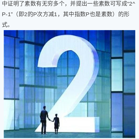
中证明了素数有无穷多个，并提出一些素数可写成“2^
健
康
P-1”（即2的P次方减1，其中指数P也是素数）的形
家
式。
庭
学
术
人
物
生
活
百
科
流
言
奇
趣
问
答
图