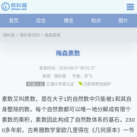
科普知识
首页
综合
博览
知识
图片
航
微
微科普
>
微科普百科
>
梅森素数
科
普
梅森素数
资
讯
发表时间：
2019-09-27 08:01:37
综
合
来源：
微科普
作者：
邓飞
博
已通过专家认证
已获得原创保护
权威认证
览
学
素数又叫质数，是在大于1的自然数中只能被1和其自
科
身整除的数。每个自然数都可以唯一地分解成有限个
科
素数的乘积，素数因此构成了自然数体系的基石。230
技
文
0多年前，古希腊数学家欧几里得在《几何原本》一书
化