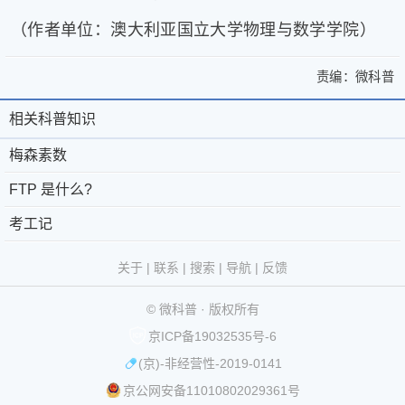
（作者单位：澳大利亚国立大学物理与数学学院）
责编：
微科普
>
梅
梅
森
相关科普知识
相
关
森
素
于
微
关
梅森素数
素
数
微
科
FTP
科
FTP 是什么?
数
是
科
普
京
©
普
什
| 责
考工记
普
®
公
2011-
么?
任
知
-
第
网
2026
微
考
编
关于
|
联系
|
搜索
|
导航
|
反馈
识
工
联
39793093
安
科
辑：
记
© 微科普 · 版权所有
微
系
号
备
普
版
科
京ICP备19032535号-6
我
11010802029361
权
普
(京)-非经营性-2019-0141
们
互
号
所
微
京公网安备11010802029361号
-
联
有
信