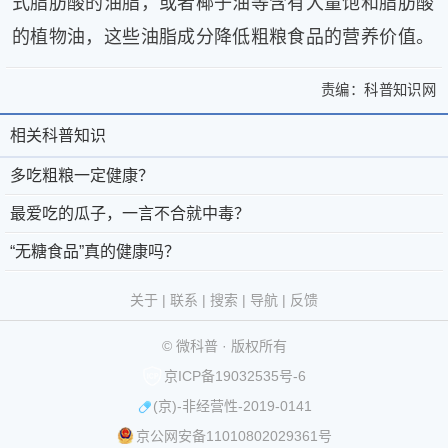
式脂肪酸的油脂，或者椰子油等含有大量饱和脂肪酸
的植物油，这些油脂成分降低粗粮食品的营养价值。
责编：
科普知识网
>
多
多
吃
相关科普知识
相
关
吃
粗
于
微
关
多吃粗粮一定健康？
粗
粮
微
科
一
科
最爱吃的瓜子，一言不合就中毒？
粮
定
科
普
京
©
普
“无糖食品”真的健康吗？
一
健
普
®
公
2011-
康？
知
定
-
第
网
2026
微
关于
|
联系
|
搜索
|
导航
|
反馈
最
识
联
39793093
安
科
健
爱
© 微科普 · 版权所有
吃
系
号
备
普
版
康？
的
京ICP备19032535号-6
我
11010802029361
权
| 责
瓜
(京)-非经营性-2019-0141
们
互
号
所
任
子，
京公网安备11010802029361号
编
-
联
有
一