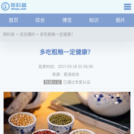
科普知识
首页
综合
博览
知识
图片
航
微
微科普
>
流言爆料
>
多吃粗粮一定健康？
科
普
多吃粗粮一定健康？
资
讯
发表时间：
2017-03-18 01:56:00
综
合
来源：
新浪综合
博
已通过专家认证
权威认证
览
学
科
科
技
文
化