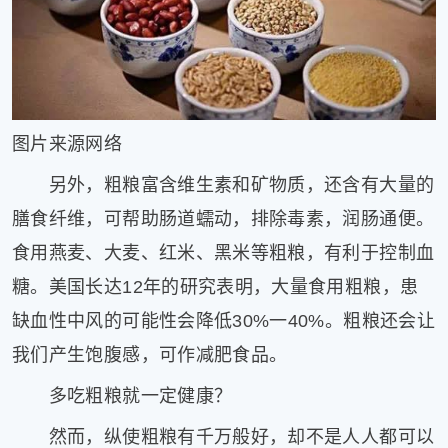
健
康
家
庭
学
术
图片来源网络
人
物
另外，粗粮富含维生素和矿物质，还含有大量的
生
膳食纤维，可帮助肠道蠕动，排除毒素，润肠通便。
活
食用燕麦、大麦、红米、黑米等粗粮，有利于控制血
百
科
糖。美国长达12年的研究表明，大量食用粗粮，患
流
缺血性中风的可能性会降低30%一40%。粗粮还会让
言
奇
我们产生饱腹感，可作减肥食品。
趣
多吃粗粮就一定健康？
问
答
然而，纵使粗粮有千万般好，却不是人人都可以
图