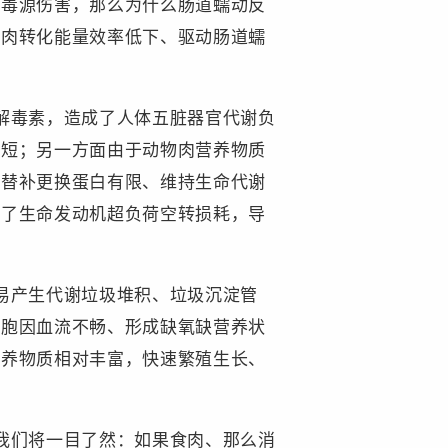
少毒源伤害，那么为什么肠道蠕动反
食肉转化能量效率低下、驱动肠道蠕
。
解毒素，造成了人体五脏器官代谢负
缩短；另一方面由于动物肉营养物质
要替补更换蛋白有限、维持生命代谢
成了生命发动机超负荷空转损耗，导
易产生代谢垃圾堆积、垃圾沉淀管
细胞因血流不畅、形成缺氧缺营养状
营养物质相对丰富，快速繁殖生长、
我们将一目了然：如果食肉、那么消