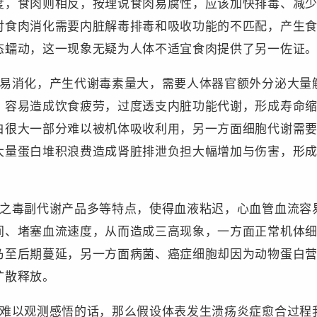
度，食肉则相反，按理说食肉易腐性，应该加快排毒、减
对食肉消化需要内脏解毒排毒和吸收功能的不匹配，产生
态蠕动，这一现象无疑为人体不适宜食肉提供了另一佐证
不易消化，产生代谢毒素量大，需要人体器官额外分泌大量
，容易造成饮食疲劳，过度透支内脏功能代谢，形成寿命
白很大一部分难以被机体吸收利用，另一方面细胞代谢需
大量蛋白堆积浪费造成肾脏排泄负担大幅增加与伤害，形
加之毒副代谢产品多等特点，使得血液粘迟，心血管血流容
间、堵塞血流速度，从而造成三高现象，一方面正常机体
乃至后期蔓延，另一方面病菌、癌症细胞却因为动物蛋白
扩散释放。
，难以观测感悟的话，那么假设体表发生溃疡炎症愈合过程