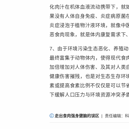
化肉汁在机体血液流动携带下，就
果没有人体自身免疫、炎症病原菌
炎症浸泡于植物汁液环境，就像中
恶食肉现象，就是体内康复需求下
7、由于环境污染生态恶化、养殖
最终富集于动物体内，使得现代食
加倍增加对人体伤害、及其对人类
健康伤害摧残，也是对生态生存环境
素或提高食素比例不仅仅是可以节
下缓解人口压力与环境资源冲突矛
责
走出食肉强身健脑的误区
| 责任编辑：
科
编