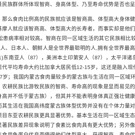
量民族群体所体现智商、身高体型、乃至寿命优势是否也
，那么食肉比例高的民族就应该是智商高、体型高大身体
基摩人就应该智商高、体型高大的长寿者，而事实却是他
疏松患病率相对较高。智商在同一区域生活的其它民族相比
国人、日本人、朝鲜人是全世界最聪明的人,拥有全世界最高
(91)东南亚人（87），美洲本土印第安人（87），太平洋
代平均寿命大约比加拿大居民低12-15岁，这还是融入
27岁；我国内蒙古食肉量较多的蒙古族与生活在同一区域
。农耕民族比游牧民族的智商、寿命高的现象是显而易见
身高并不低于蒙古族），但其并不能表明身体真正强壮健
而其生活在我国高纬度蒙古族体型优势并没有在个体力量
项目东亚农耕民族更具显著优势。基本生活在同一区域生
显著民族差异现象说明了食素比食肉具有更大优势；另外
年食用鱼蛋白优良而使得他们体型高大、获得智商、寿命