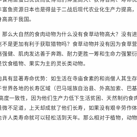
丰富鱼资源日本也是得益于二战后现代农业化生产力提高
身高高于我国。
，那么大自然的食肉动物为什么没有食草动物高大？没有
岂不是更加有利于获取猎物吗？食草动物并没有因为食草
骼强健、肌肉发达善于奔跑、耐力更胜一筹和生命力强繁
是饮食植物、果实为主的灵长类动物。
肉具有显著寿命优势：如生活在寺庙食素的和尚僧人其生
于世界各地的长寿区域（巴马瑶族自治县、外高加索、巴
现高度一致性，因为他们生产力低下生活贫困、天然制约食
量微不足道，上天却成就了他们长寿，如果没有艰辛劳作
也许人类寿命就可以轻松活到天年。那么相对于植物，动