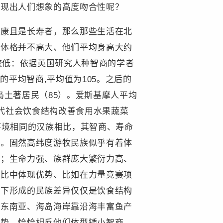
呈现出人们想象的高度吻合性呢？
健康且是长寿者，那么那些生活在北
们体格并不高大、他们平均身高大约
较低：依据英国研究人种智商的学者
的平均智商,平均值为105。之后的
诸岛土著居民（85）。爱斯基摩人平均
现代社会饮食结构改善食用水果蔬菜
环境相同的汉族相比，其智商、寿命
的。固然高纬度游牧民族似乎有着体
康；生命力强、族群庞大繁衍力高、
对比中体现优势、比如在力量竞赛项
态下形成的民族差异仅仅是饮食结构
像东南亚、海岛海岸靠沿海丰富鱼产
优势，恰恰相反他们体型矮小智商