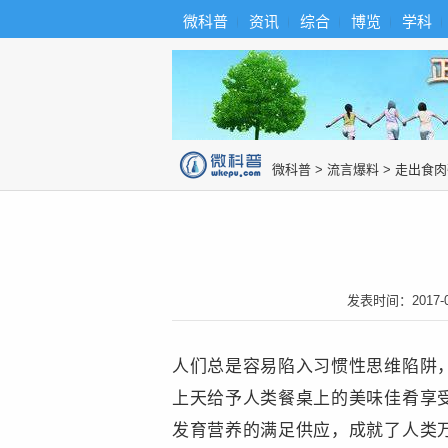
首
导
微科普
资讯
综合
博览
学科
微科普知识
页
航
综
合
博
览
知
识
图
微科普
>
流言爆料
>
走出食肉
片
发表时间：
2017-
人们总是容易陷入习惯性思维陷阱
上天给予人类餐桌上的美味佳肴享
发育营养的满足供应，成就了人类