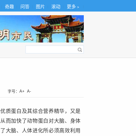
奇趣
问答
图片
滚动
更多﹥
字号：
A+
A-
缩优质蛋白及其综合营养精华，又是
，从而加快了动物蛋白对大脑、身体
定了大脑、人体进化所必须高效利用