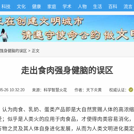
科技
文化
健康
家庭
学术
人物
生活
百科
流言
强身健脑的误区
> 正文
走出食肉强身健脑的误区
05-26 10:32:20
来源：
科学智慧火花
作者：
天下炎黄
权威认证：
，认为肉食、乳奶、蛋类产品即是大自然赏赐人体的高浓
受；似乎是人类火的应用于肉食品，才使得肉类容易消化
万物之灵及其人体自身进化发展，从而为人类文明进化奠