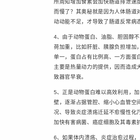
所周知增加食素会加快肠道排泄速
而慢了？其奥秘就是因为人体肠道
动动能不足，才导致了肠道反常病
4、由于动物蛋白、油脂、胆固醇
荷加重，比如肝脏、胰腺负担增加
单一，蛋白占有比例高、一方面蛋
主要是热量动力的提供，因而造成
致器官早衰。
5、正是动物蛋白难以高效利用，
壁，逐渐占据管腔、缩小心血管空
况、导致炎症溃疡迁延不愈慢性化
加快有害病菌、癌症细胞及其毒素
6、如果体内溃疡、炎症治愈过程