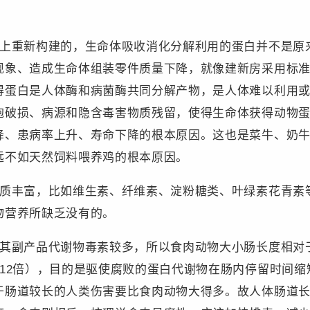
础上重新构建的，生命体吸收消化分解利用的蛋白并不是原
现象、造成生命体组装零件质量下降，就像建新房采用标
得蛋白是人体酶和病菌酶共同分解产物，是人体难以利用
胞破损、病源和隐含毒害物质残留，使得生命体获得动物
降、患病率上升、寿命下降的根本原因。这也是菜牛、奶
远不如天然饲料喂养鸡的根本原因。
物质丰富，比如维生素、纤维素、淀粉糖类、叶绿素花青素
物营养所缺乏没有的。
随其副产品代谢物毒素较多，所以食肉动物大小肠长度相对
是12倍），目的是驱使腐败的蛋白代谢物在肠内停留时间
于肠道较长的人类伤害要比食肉动物大得多。故人体肠道