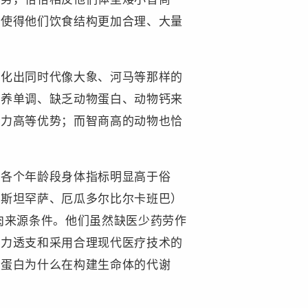
，使得他们饮食结构更加合理、大量
进化出同时代像大象、河马等那样的
营养单调、缺乏动物蛋白、动物钙来
衍力高等优势；而智商高的动物也恰
存各个年龄段身体指标明显高于俗
基斯坦罕萨、厄瓜多尔比尔卡班巴）
肉来源条件。他们虽然缺医少药劳作
体力透支和采用合理现代医疗技术的
物蛋白为什么在构建生命体的代谢