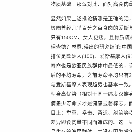
物质基础。那么对此、面对高食肉
显然如果上述推论猜测是正确的话
极圈曾经几乎百分之百食肉的爱斯
只有150CM、女人更矮，且骨质
理查德？林恩,得出的研究结论:中
排位是欧洲人(100)、爱斯基摩人
寿命也是欧亚民族群体中最低的，现
后的平均寿命，之前寿命平均只有
与爱斯基摩人表现趋势也基本一致
型身高优势（相对于同一纬度汉族
病患少寿命长才是健康显著标志，
目上：举重、拳击、柔道、射箭等
差异即食肉量不同而造成的。这一
品生存的渔民群体，并没有因为常