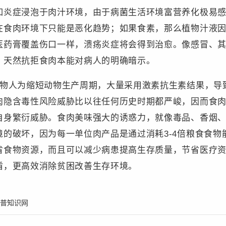
如炎症浸泡于肉汁环境，由于病菌生活环境富营养化极易
在食肉环境下只能是恶化趋势；如果食素，那么植物汁液
医药膏覆盖伤口一样，溃疡炎症将会得到治愈。像感冒、
、天然抗拒食肉本能对病人的明确暗示。
动物人为缩短动物生产周期，大量采用激素抗生素结果，导
肉隐含毒性风险威胁比以往任何历史时期都严峻，因而食
自身繁衍威胁。食肉美味强大的诱惑力，就像毒品、香烟
的破坏，因为每一单位肉产品是通过消耗3-4倍粮食食物
省食物资源，而且可以减少病患提高生存质量，节省医疗
盾，更高效消除贫困改善生存环境。
普知识网