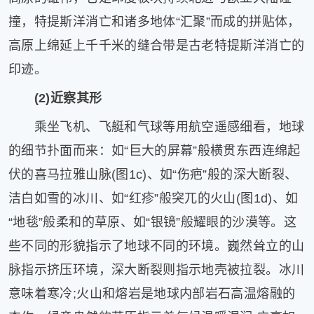
片
撞，特提斯洋消亡和诸多地体“汇聚”而成的拼贴体，
滚
高原上绵延上千千米的缝合带是古老特提斯洋消亡的
动
更
印迹。
多
(2)近察其形
﹥
乘坐飞机、飞艇和气球等用航空遥感细看，地球
的细节扑面而来：如“巨大的屏幕”般横贯东西连绵起
伏的喜马拉雅山脉(图1c)、如“伤疤”般的深大断裂、
洁白如雪的冰川、如“红疹”般突兀的火山(图1d)、如
“地毯”般柔和的草原、如“银镜”般耀眼的沙漠等。这
些不同的形貌指示了地球不同的环境。巍然耸立的山
脉指示挤压环境，深大断裂则指示地壳被拉裂。冰川
意味着寒冷;火山和熔岩是地球内部岩石高温熔融的