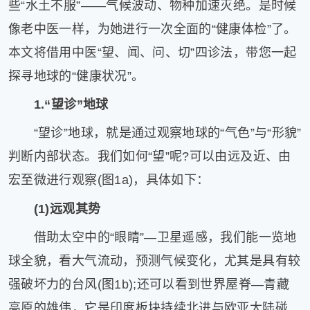
些“水土不服”——气候波动、物种加速灭绝。是时候
健
康
像老中医一样，为她进行一次全面的“健康体检”了。
家
本文将借用中医“望、闻、问、切”四诊法，带您一起
庭
探寻地球的“健康状况”。
学
术
1.“望诊”地球
人
物
“望诊”地球，就是通过观察地球的“气色”与“形貌”
生
判断内部状态。我们如何“望”呢?可以由远及近、由
活
百
宏至微进行观察(图1a)，具体如下：
科
(1)远观其势
流
言
借助太空中的“眼睛”—卫星遥感，我们能一览地
奇
球全貌，看大气流动，预测气候变化，尤其是具有较
趣
问
强破坏力的台风(图1b);还可以看到世界屋脊—青藏
答
高原的雄伟，它是印度板块持续北进与欧亚大陆碰
图