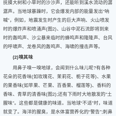
抚摸大树和小草时的沙沙声，还能听到溪水流动的潺
潺声。当地球暴躁时，它会爆发内部的能量发出“呐
喊”，例如，地震发生时产生的巨大声响、火山喷发
时的爆炸声和喷涌声(图2)、山谷中泥石流即将到来
时的轰鸣声、沙尘暴来临时的蜂鸣声和隆隆声、台风
的呼啸声、龙卷风的轰鸣声、海啸的撞击声等。
(2)嗅其味
用鼻子嗅一嗅地球，会闻到什么味儿呢?有各种
花朵的花香味(如玫瑰花、茉莉花、栀子花等)、水果
的果香味(如苹果、芒果、百香果、榴莲等)、香料的
香味、青草的清香味(图2);还有下雨时大地散发的“土
腥味”。这些都是健康的味道。当地球“不适”时，味道
就变了。海洋的腥臭，是水体富营养化的“警告”;刺鼻