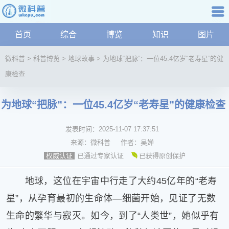
科普知识
首页
综合
博览
知识
图片
航
微
微科普
>
科普博览
>
地球故事
>
为地球“把脉”：一位45.4亿岁“老寿星”的健
科
康检查
普
资
讯
为地球“把脉”：一位45.4亿岁“老寿星”的健康检查
综
合
发表时间：
2025-11-07 17:37:51
博
来源：
微科普
作者：
吴婵
览
已通过专家认证
已获得原创保护
权威认证
学
科
地球，这位在宇宙中行走了大约45亿年的“老寿
科
星”，从孕育最初的生命体—细菌开始，见证了无数
技
文
生命的繁华与寂灭。如今，到了“人类世”，她似乎有
化