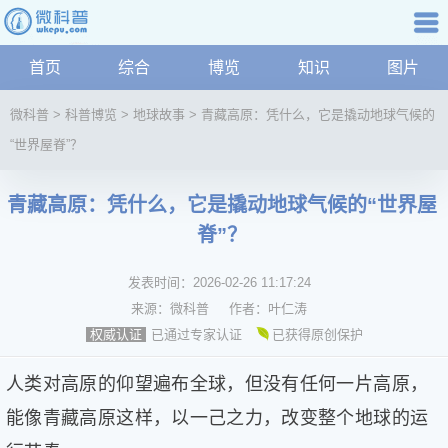
科普知识
首页
综合
博览
知识
图片
航
微
微科普
>
科普博览
>
地球故事
>
青藏高原：凭什么，它是撬动地球气候的
科
“世界屋脊”？
普
资
讯
青藏高原：凭什么，它是撬动地球气候的“世界屋
综
脊”？
合
博
发表时间：
2026-02-26 11:17:24
览
来源：
微科普
作者：
叶仁涛
学
已通过专家认证
已获得原创保护
权威认证
科
科
人类对高原的仰望遍布全球，但没有任何一片高原，
技
文
能像青藏高原这样，以一己之力，改变整个地球的运
化