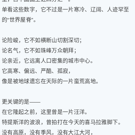
片
单看这些数字，它不过是一片寒冷、辽阔、人迹罕至
滚
的“世界屋脊”。
动
更
多
论险峻，它不如横断山切割深切；
﹥
论名气，它不如珠峰万众朝拜；
论亲近，它远离人口密集的城市中心。
它高寒、偏远、严酷、孤寂，
像是被地球遗忘在天际的一片蛮荒高地。
更关键的是——
在它隆起之前，这里曾是一片汪洋。
特提斯洋的波浪，曾拍打在今天的喜马拉雅脚下。
没有高原，没有季风，没有大江大河，