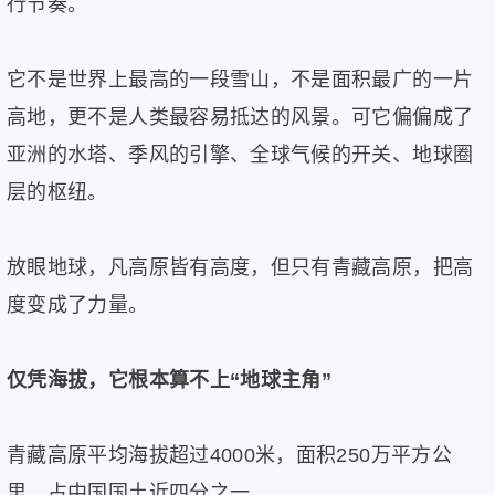
行节奏。
健
康
家
它不是世界上最高的一段雪山，不是面积最广的一片
庭
高地，更不是人类最容易抵达的风景。可它偏偏成了
学
术
亚洲的水塔、季风的引擎、全球气候的开关、地球圈
人
层的枢纽。
物
生
活
放眼地球，凡高原皆有高度，但只有青藏高原，把高
百
度变成了力量。
科
流
言
仅凭海拔，它根本算不上“地球主角”
奇
趣
问
青藏高原平均海拔超过4000米，面积250万平方公
答
里，占中国国土近四分之一。
图