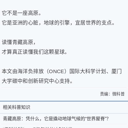
它不是一座高原。
它是亚洲的心脏，地球的引擎，宜居世界的支点。
读懂青藏高原，
才算真正读懂我们这颗星球。
本文由海洋负排放（ONCE）国际大科学计划、厦门
大学碳中和创新研究中心支持。
责编：
微科普
>
青
青
藏
相关科普知识
相
关
藏
高
于
微
关
青藏高原：凭什么，它是撬动地球气候的“世界屋脊”？
高
原：
微
科
凭