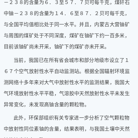
－２３８的含量为６．３至５７．７贝可每千克，煤矸石
片
中铀－２３８的含量为１４．６至８７．２贝可每千克，
滚
动
与全国平均值相比处于同一水平。并且，内蒙古大营铀矿
更
与周围的煤矿处于不同深度，煤矿在铀矿下约一百多米，
多
﹥
目前该铀矿尚未开采，铀矿下的煤矿亦未开采。
当前，我国已在所有省会城市和部分地级市设立了１
６７个空气放射性水平自动监测站。根据全国辐射环境监
测网络十多年来对大气中放射性水平的监测结果，我国大
气环境放射性水平平稳，气溶胶中天然放射性水平未发生
异常变化，未发现高铀含量的颗粒物。
此外，环保部组织有关专家进一步分析了空气颗粒物
中放射性同位素铀的含量，结果表明，与我国土壤中天然