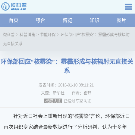
科普知识
首页
综合
博览
知识
图片
航
微
微科普
>
科普博览
>
节能环保
>
环保部回应“核雾染”：雾霾形成与核辐射
科
无直接关系
普
资
讯
环保部回应“核雾染”：雾霾形成与核辐射无直接关
综
系
合
博
发表时间：
2016-01-10 08:11:21
览
来源：
新华社
作者：
崔静
学
已通过专家认证
权威认证
科
科
针对近日社会上重新出现的
“
核雾染
”
言论，环保部近日
技
文
再次组织专家结合最新数据进行了分析研判，认为十多年
化