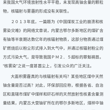
来我国大气环境放射性水平平稳，未发现高铀含量的颗粒
健
康
物，核辐射与雾霾的形成没有关联性。
家
庭
２０１３年底，一篇题为《中国煤炭工业的崩溃和核
学
雾染灾难》的网络文章说，内蒙古鄂尔多斯地区的煤矿含
术
人
有铀等半衰期达数亿年的核辐射物质，这部分物质通过煤
物
矿燃烧后以粉尘形式排入到大气中，并通过核辐射粉尘的
生
活
方式污染大气，是导致我国ＰＭ２．５超标的罪魁祸首。
百
“
核雾染
”
之说一度甚嚣尘上，引发公众的广泛关注。
科
流
大面积雾霾真的与核辐射有关吗？某些地区煤中天然
言
铀含量是否过高？对此，环保部回应称，根据各省、自治
奇
趣
区和直辖市煤矿中煤样和矸石样的天然放射性核素含量测
问
量结果，内蒙古大营铀矿所在的鄂尔多斯地区，煤样中铀
答
图