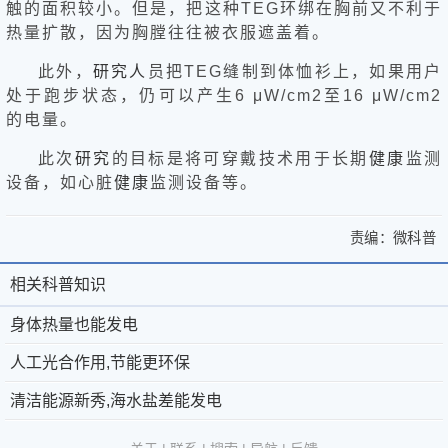
触的面积较小。但是，把这种TEG环绑在胸前又不利于
热量扩散，因为胸膛往往被衣服遮盖着。
此外，
研究
人
员把TEG缝制到体恤衫上，如果用户
处于跑步状态，仍可以产生6 μW/cm2至16 μW/cm2
的电量。
此次
研究
的目标是将可穿戴技术用于长期
健康
监测
设备，如心脏
健康
监测设备等。
责编：
微科普
>
身
身
体
相关科普知识
相
关
体
热
于
微
关
身体热量也能发电
热
量
微
科
也
科
人工光合作用,节能更环保
量
能
科
普
京
©
普
清洁能源新秀,海水盐差能发电
也
发
普
®
公
2011-
电
知
能
-
第
网
2026
微