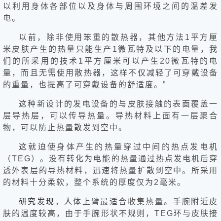
以利用身体各部位以及身体与周围环境之间的温差发
片
电。
滚
动
以前，除非使用笨重的散热器，其他方法1平方厘
更
米皮肤产生的热量只能生产1微瓦特及以下的电量，我
多
们的所采用的技术1平方厘米可以产生20微瓦特的电
﹥
量，而且无需使用散热器，这样不仅减轻了可穿戴设备
的重量，也提高了可穿戴设备的舒适度。”
这种新设计的发电设备的与皮肤接触的表面覆盖一
层导热层，可以传导热量。导热材料上面有一层聚合
物，可以防止热量散发到空中。
这就迫使身体产生的热量穿过中间的热点发电机
（TEG）。没有转化为电能的热量通过热点发电机后穿
透外表层的导热材料，迅速将热量扩散到空中。所采用
的材料十分柔软，整个系统的厚度仅为2毫米。
研究
发现
，
人
体上臂最适合收集热量。手腕附近皮
肤的温度较高，由于手腕形状不规则，TEG环与皮肤接