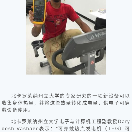
健
康
家
庭
学
术
人
物
生
活
百
科
流
北卡罗莱纳州立大学的
专家
研究
的一项新设备可以
言
收集身体热量，并将这些热量转化成电量，供电子可穿
奇
戴设备使用。
趣
问
北卡罗莱纳州立大学电子与计算机工程副教授Dary
答
oosh Vashaee表示：“可穿戴热点发电机（TEG）可
图