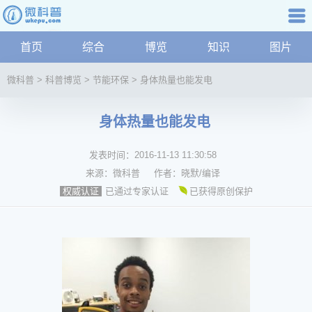
科普知识
首页
综合
博览
知识
图片
航
微
微科普
>
科普博览
>
节能环保
>
身体热量也能发电
科
普
身体热量也能发电
资
讯
发表时间：
2016-11-13 11:30:58
综
合
来源：
微科普
作者：
晓默/编译
博
已通过专家认证
已获得原创保护
权威认证
览
学
科
科
技
文
化