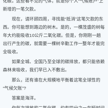
化碳。这些看不见的气体，就是你个人“气候账户”上
健
新增的一笔欠款。
康
家
现在，请环顾四周，寻找能“抵消”这笔欠款的东
庭
学
西。你可能想到路边的树木。是的，一棵茂盛的树每
术
年大约能吸收10公斤二氧化碳。但是，你刚刚一趟
人
出行产生的碳，就需要一棵树辛勤工作一整年才能完
物
生
全吸收。
活
如果全城、全国乃至全球的碳排放，都只能依赖
百
科
森林来吸收，我们早已入不敷出。
流
言
那么，还有谁在大规模地平衡着这笔全球性的
奇
“气候欠账”?
趣
问
答案是海洋。
答
图