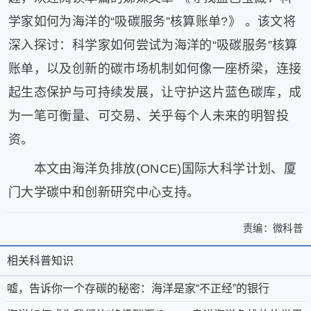
学家如何为海洋的“吸碳服务”核算账单?》 。该文将
深入探讨：科学家如何尝试为海洋的“吸碳服务”核算
账单，以及创新的碳市场机制如何像一座桥梁，连接
起生态保护与可持续发展，让守护这片蓝色碳库，成
为一笔可衡量、可交易、关乎每个人未来的明智投
资。
本文由海洋负排放(ONCE)国际大科学计划、厦
门大学碳中和创新研究中心支持。
责编：
微科普
>
嘘，
嘘，
告
相关科普知识
相
关
告
诉
于
微
关
嘘，告诉你一个存碳的秘密：海洋是家“不正经”的银行
诉
你
微
科
一