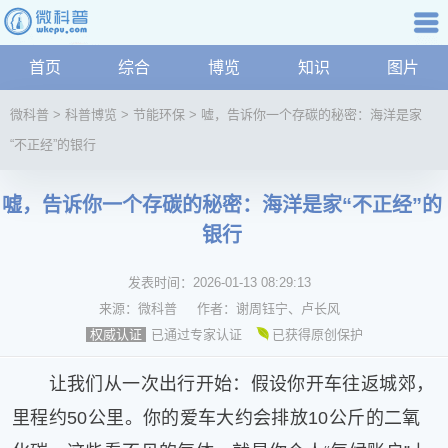
科普知识
首页
综合
博览
知识
图片
航
微
微科普
>
科普博览
>
节能环保
>
嘘，告诉你一个存碳的秘密：海洋是家
科
“不正经”的银行
普
资
讯
嘘，告诉你一个存碳的秘密：海洋是家“不正经”的
综
银行
合
博
发表时间：
2026-01-13 08:29:13
览
来源：
微科普
作者：
谢周钰宁、卢长风
学
已通过专家认证
已获得原创保护
权威认证
科
科
让我们从一次出行开始：假设你开车往返城郊，
技
文
里程约50公里。你的爱车大约会排放10公斤的二氧
化