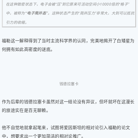
在这种致密状态下，电子会被“压”到它原来可活动空间小10000倍的“格子”
中，被称为
。这种状态产生的“简并压力”非常大，大到可以抵抗
“电子简并态”
引力的收缩。
福勒这一解释得到了当时主流科学界的认同，完美地揭开了白矮星为
何拥有如此高密度的谜底。
钱德拉塞卡
作为后辈的钱德拉塞卡虽然对这一结论没有异议，但坏就坏在这漫长
的旅途实在是百无聊赖。
他不自觉地就拿起笔来，试图将爱因斯坦的相对论引入福勒的论文
中，想要求出一个更加简洁的相对论推广。