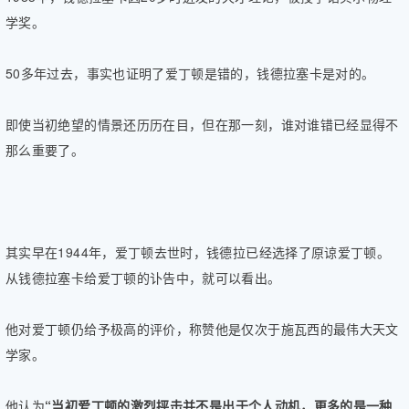
学奖。
50多年过去，事实也证明了爱丁顿是错的，钱德拉塞卡是对的。
即使当初绝望的情景还历历在目，但
在那一刻，谁对谁错已经显得不
那么重要了。
其实早在1944年，爱丁顿去世时，钱德拉已经选择了原谅爱丁顿。
从钱德拉塞卡给爱丁顿的讣告中，就可以看出。
他对爱丁顿仍给予极高的评价，称赞他是仅次于施瓦西的最伟大天文
学家。
他认为
“
当初
爱丁顿的激烈抨击并不是出于个人动机，更多的是一种