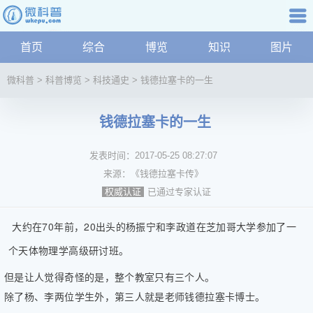
科普知识
首页
综合
博览
知识
图片
航
微
微科普
>
科普博览
>
科技通史
>
钱德拉塞卡的一生
科
普
钱德拉塞卡的一生
资
讯
发表时间：
2017-05-25 08:27:07
综
合
来源：
《钱德拉塞卡传》
博
已通过专家认证
权威认证
览
学
大约在70年前，20出头的杨振宁和李政道在芝加哥大学参加了一
科
个天体物理学高级研讨班。
科
技
但是让人觉得奇怪的是，整个教室只有三个人。
文
除了杨、李两位学生外，第三人就是老师钱德拉塞卡博士。
化