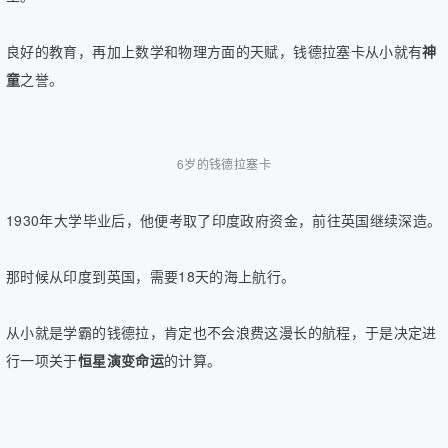
良好的教育，再加上数学和物理方面的天赋，钱德拉塞卡从小就有
神
童
之誉。
6岁的钱德拉塞卡
1930年大学毕业后，他便考取了印度政府资金，前往英国继续深造。
那时候从印度到英国，需要18天的海上航行。
从小就是学霸的钱德拉，肯定也不会浪费这漫长的航程，于是决定进
行一项关于
恒星演变命运
的计算。