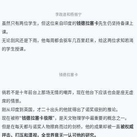
健
康
李政道和杨振宁
家
虽然只有两位学生，但这位来自印度的
钱德拉塞卡
先生仍坚持备课上
庭
课。
学
无论刮风还是下雨，他每周都会驱车几百里赶来，给这两位求知若渴
术
的学生授课。
人
物
生
活
钱德拉塞卡
百
科
倘若不是十年前台上那场无情的嘲弄，现在他台下应该也会是座无虚
流
言
席的情景。
奇
刚从印度到英国，才二十出头的他就得出了诺奖级别的推论。
趣
现在被称
“钱德拉塞卡极限”
，是天文物理学中最重要的概念之一。
问
但是在每天都与诺奖人物擦肩而过的剑桥，他的成果却被一直
被权威
答
抨击、打压和漠视，全世界竟无一认可他的研究。
图