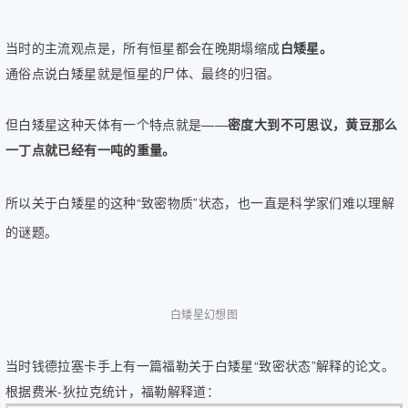
当时的主流观点是，所有恒星都会在晚期塌缩成
白矮星。
通俗点说白矮星就是恒星的尸体、最终的归宿。
但白矮星这种天体有一个特点就是——
密度大到不可思议，
黄豆那么
一丁点就已经有一吨的重量。
所以关于白矮星的这种“致密物质”状态，也一直是科学家们难以理解
的谜题。
白矮星幻想图
当时钱德拉塞卡手上有一篇福勒关于白矮星“致密状态”解释的论文。
根据费米-狄拉克统计，福勒解释道：