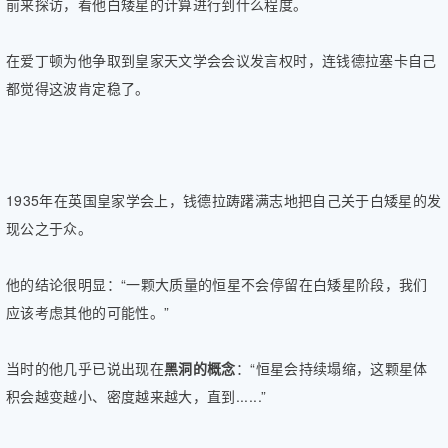
前来探访，看他白矮星的计算进行到什么程度。
在爱丁顿为他争取到皇家天文学会会议发言权时，连钱德拉塞卡自己
都觉得这波肯定稳了。
1935年在英国皇家学会上，钱德拉踌躇满志地把自己关于白矮星的发
现公之于众。
他的结论很明显：“一颗大质量的恒星不会停留在白矮星阶段，我们
应该考虑其他的可能性。”
当时的他几乎已说出现在
黑洞的概念
：“恒星会持续塌缩，这颗星体
积会越变越小、密度越来越大，直到......”