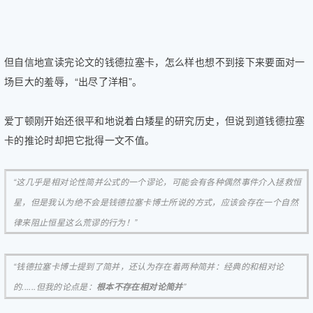
但自信地宣读完论文的钱德拉塞卡，怎么样也想不到接下来要面对一
场巨大的羞辱，“出尽了洋相”。
爱丁顿刚开始还很平和地说着白矮星的研究历史，但说到道钱德拉塞
卡的推论时却把它批得一文不值。
“这几乎是相对论性简并公式的一个谬论，可能会有各种偶然事件介入拯救恒
星，但是我认为绝不会是钱德拉塞卡博士所说的方式，应该会存在一个自然
律来阻止恒星这么荒谬的行为！”
“钱德拉塞卡博士提到了简并，还认为存在着两种简并：经典的和相对论
的......但我的论点是：
”
根本不存在相对论简并