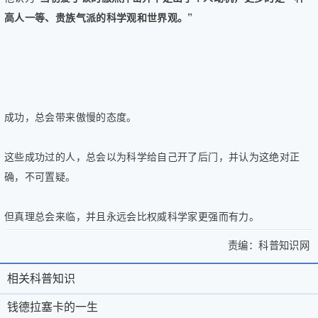
高人一等、贵族气派的科学观和世界观。”
成功，总会带来傲慢的态度。
这些成功过的人，总会以为科学给自己开了后门，并认为这绝对正
确，不可置疑。
但真理总会来临，并且永远会比权威科学家更强而有力。
责编：
科普知识网
>
钱
钱
德
相关科普知识
相
关
德
拉
于
微
关
钱德拉塞卡的一生
拉
塞