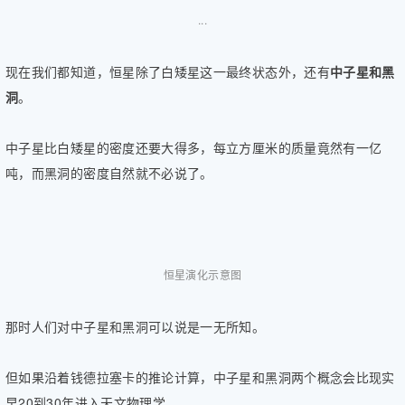
...
现在我们都知道，恒星除了白矮星这一最终状态外，还有
中子星和黑
洞
。
中子星比白矮星的密度还要大得多，每立方厘米的质量竟然有一亿
吨，而黑洞的密度自然就不必说了。
恒星演化示意图
那时人们对中子星和黑洞可以说是一无所知。
但如果沿着钱德拉塞卡的推论计算，中子星和黑洞两个概念会比现实
早20到30年进入天文物理学。