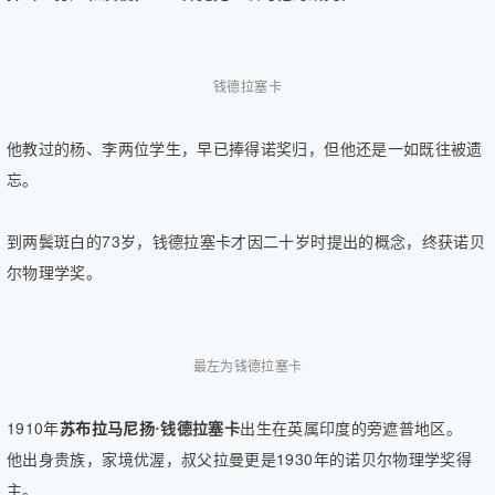
片
滚
动
钱德拉塞卡
更
多
他教过的杨、李两位学生，早已捧得诺奖归，但他还是一如既往被遗
﹥
忘。
到两鬓斑白的73岁，钱德拉塞卡才因二十岁时提出的概念，终获诺贝
尔物理学奖。
最左为钱德拉塞卡
1910年
钱德拉塞卡
出生在英属印度的旁遮普地区。
苏布拉马尼扬·
他出身贵族，家境优渥，叔父拉曼更是1930年的诺贝尔物理学奖得
主。