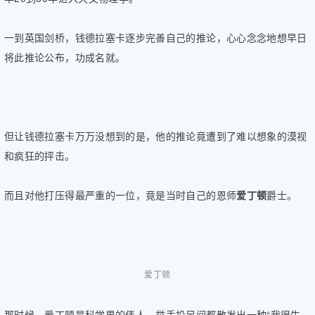
一到英国剑桥，钱德拉塞卡逐步完善自己的推论，心心念念地想早日
将此推论公布，功成名就。
但让钱德拉塞卡万万没想到的是，他的推论竟遭到了难以想象的漠视
和疯狂的抨击。
而且对他打压得最严重的一位，竟是当时自己的恩师
爱丁顿
爵士。
爱丁顿
那时候，爱丁顿是科学界的伟人，举手投足间都散发出一种“我很牛