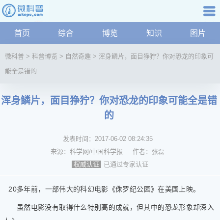
科普知识
首页
综合
博览
知识
图片
航
微
微科普
>
科普博览
>
自然奇趣
>
浑身鳞片，面目狰狞？你对恐龙的印象可
科
能全是错的
普
资
讯
浑身鳞片，面目狰狞？你对恐龙的印象可能全是错
综
的
合
博
发表时间：
2017-06-02 08:24:35
览
来源：
科学网/中国科学报
作者：
张磊
学
已通过专家认证
权威认证
科
科
20多年前，一部伟大的科幻电影《侏罗纪公园》在美国上映。
技
文
虽然电影没有取得什么特别高的成就，但其中的恐龙形象却深入
化