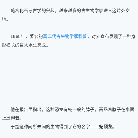
随着化石考古学的兴起，越来越多的古生物学家进入这片处女
地。
1868年，著名的
富二代古生物学家科普
，对外宣布发现了一种身
形狭长的巨大水生恐龙。
他在报告里指出，这种恐龙有蛇一般的脖子，高昂着脖子在水面
上巡游着。
于是这种闻所未闻的生物得到了它的名字——
蛇颈龙
。