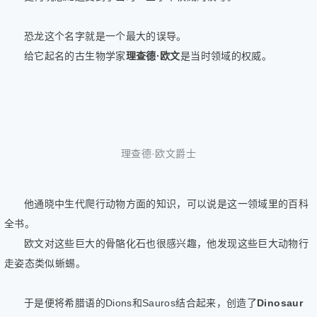
恐龙这个名字就是一个最大的误导。
给它起名的古生物学家
理查德·欧文
是当时领域的权威。
理查德·欧文爵士
他通晓中生代爬行动物方面的知识，可以说是这一领域里的百科
全书。
欧文对这些巨大的骨骼化石也很感兴趣，他发现这些巨大动物行
走姿态类似蜥蜴。
于是便将希腊语的Dions和Sauros结合起来，创造了
Dinosaur