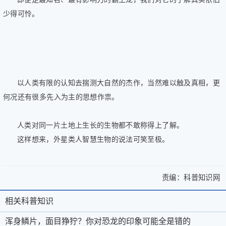
少得可怜。
以人类有限的认知去揣测大自然的杰作，当然难以触及真相，更
何况还有很多先入为主的思想作祟。
人类对同一片土地上生长的生物都不敢称得上了解。
这样想来，外星类人智慧生物的说法可笑至极。
责编：
科普知识网
>
浑
浑
身
相关科普知识
相
关
身
鳞
于
微
关
浑身鳞片，面目狰狞？你对恐龙的印象可能全是错的
片，