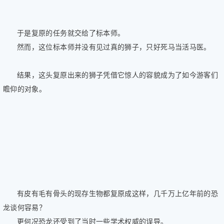
于是复原的任务就交给了标本师。
然而，这位标本师并没有见过真的狮子，只好死马当活马医。
结果，这头复原出来的狮子凭借它惊人的容貌成为了如今游客们
瞻仰的对象。
有皮有毛有骨头的现存生物都复原成这样，几千万上亿年前的恐
龙谈何容易？
更何况恐龙还受到了当时一些学术权威的误导。