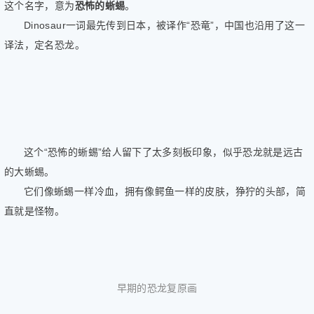
这个名字，意为
恐怖的蜥蜴
。
Dinosaur一词最先传到日本，被译作“恐竜”，中国也沿用了这一
译法，定名恐龙。
这个“恐怖的蜥蜴”给人留下了太多刻板印象，似乎恐龙就是远古
的大蜥蜴。
它们像蜥蜴一样冷血，拥有像鳄鱼一样的皮肤，狰狞的头部，简
直就是怪物。
早期的恐龙复原画