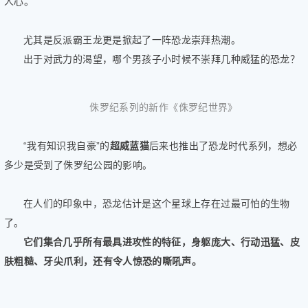
人心。
健
康
尤其是反派霸王龙更是掀起了一阵恐龙崇拜热潮。
家
出于对武力的渴望，哪个男孩子小时候不崇拜几种威猛的恐龙？
庭
学
术
侏罗纪系列的新作《侏罗纪世界》
人
物
生
“我有知识我自豪”的
超威蓝猫
后来也推出了恐龙时代系列，想必
活
多少是受到了侏罗纪公园的影响。
百
科
在人们的印象中，恐龙估计是这个星球上存在过最可怕的生物
流
了。
言
奇
它们集合几乎所有最具进攻性的特征，身躯庞大、行动迅猛、皮
趣
肤粗糙、牙尖爪利，还有令人惊恐的嘶吼声。
问
答
图