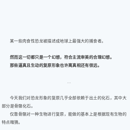
片
滚
动
更
多
某一些肉食性恐龙被描述成地球上最强大的捕食者。
﹥
然而这一切都只是一个幻想，符合主流审美的合理幻想。
那些逼真且生动的复原形象也许离真相还有很远。
…
今天我们对恐龙形象的复原几乎全部依赖于出土的化石，其中大
部分是骨骼化石。
仅靠骨骼对一种生物进行复原，能做的基本上是根据现有生物的
特点瞎猜。