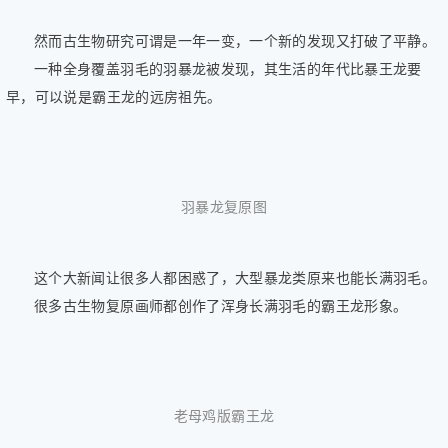
然而古生物研究可谓是一年一变，一个新的发现又打破了平静。
一种全身覆盖羽毛的羽暴龙被发现，其生活的年代比暴王龙要
早，可以说是霸王龙的远房祖先。
羽暴龙复原图
这个大新闻让很多人都困惑了，大型暴龙类原来也能长满羽毛。
很多古生物复原画师都创作了浑身长满羽毛的霸王龙形象。
老母鸡版霸王龙