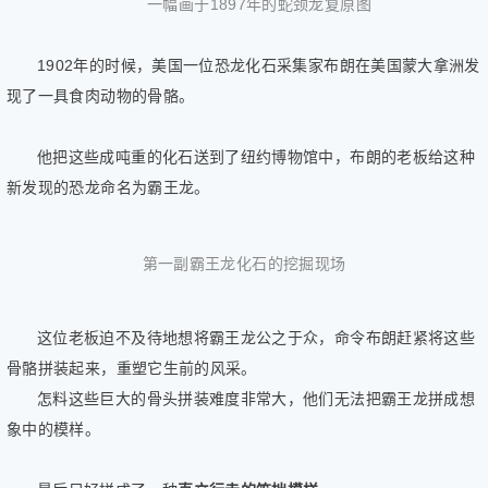
一幅画于1897年的蛇颈龙复原图
1902年的时候，美国一位恐龙化石采集家布朗在美国蒙大拿洲发
现了一具食肉动物的骨骼。
他把这些成吨重的化石送到了纽约博物馆中，布朗的老板给这种
新发现的恐龙命名为霸王龙。
第一副霸王龙化石的挖掘现场
这位老板迫不及待地想将霸王龙公之于众，命令布朗赶紧将这些
骨骼拼装起来，重塑它生前的风采。
怎料这些巨大的骨头拼装难度非常大，他们无法把霸王龙拼成想
象中的模样。