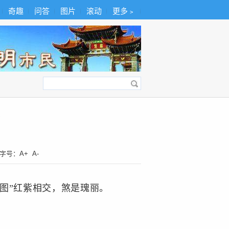
奇趣
问答
图片
滚动
更多﹥
？
字号：
A+
A-
图”红紫相交，煞是瑰丽。