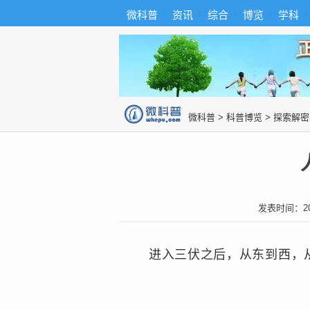
首
导
微科普
资讯
综合
博览
学科
微科普知识
页
航
综
合
博
览
知
识
图
微科普
>
科普博览
>
探索解密
片
发表时间：
2
进入三伏之后，从东到西，从南