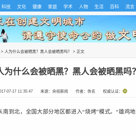
科技
文化
健康
家庭
学术
人物
生活
百科
流言
>
人为什么会被晒黑？黑人会被晒黑吗？
> 正文
人为什么会被晒黑？黑人会被晒黑吗
017-07-17 11:35:47
来源：
央视新闻
作者：
佚名
权威认证：
到北，全国大部分地区都进入“烧烤”模式。“雄鸡地