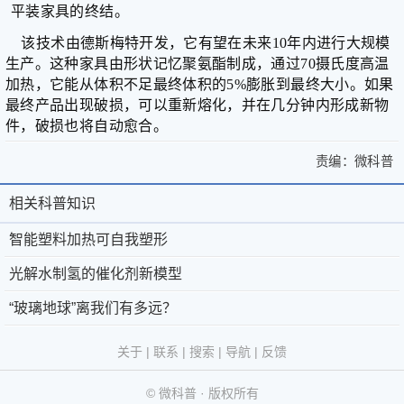
平装家具的终结。
健
康
该技术由德斯梅特开发，它有望在未来10年内进行大规模
家
生产。这种家具由形状记忆聚氨酯制成，通过70摄氏度高温
庭
加热，它能从体积不足最终体积的5%膨胀到最终大小。如果
学
最终产品出现破损，可以重新熔化，并在几分钟内形成新物
术
件，破损也将自动愈合。
人
责编：
微科普
物
>
智
智
生
能
相关科普知识
相
活
关
能
塑
百
于
微
关
智能塑料加热可自我塑形
塑
料
科
微
科
加
科
流
光解水制氢的催化剂新模型
料
热
科
普
京
©
言
普
“玻璃地球”离我们有多远？
加
可
奇
普
®
公
2011-
自
知
趣
热
-
第
网
2026
微
关于
|
联系
|
搜索
|
导航
|
反馈
我
问
识
联
39793093
安
科
可
塑
答
© 微科普 · 版权所有
形
系
号
备
普
版
图