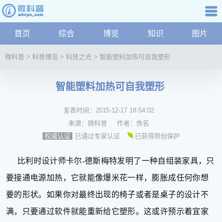
科普知识
首页
综合
博览
知识
图片
航
微
微科普
>
科普博览
>
科技之光
>
智能塑料加热可自我塑形
科
普
智能塑料加热可自我塑形
资
讯
发表时间：
2015-12-17 18:54:02
综
合
来源：
微科普
作者：
佚名
博
已通过专家认证
已获得原创保护
权威认证
览
学
比利时设计师卡尔-德斯梅特发明了一种自组装家具，只
科
要接通电源加热，它就能像爆米花一样，膨胀成任何你想
科
技
要的形状。如果你对最终出现的椅子或者是桌子的设计不
文
满，只要通过软件就能重新给它塑形。这或许预示着宜家
化