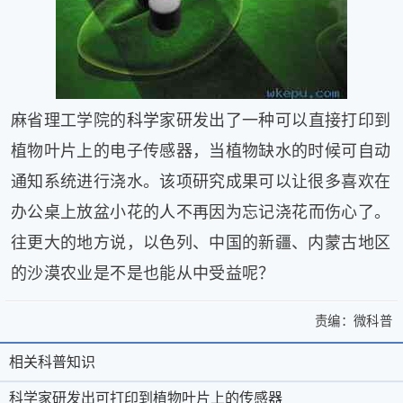
健
康
家
庭
学
麻省理工学院的
科学
家研发出了一种可以直接打印到
术
人
植物叶片上的电子传感器，当植物缺水的时候可自动
物
通知系统进行浇水。该项研究成果可以让很多喜欢在
生
活
办公桌上放盆小花的
人
不再因为忘记浇花而伤心了。
百
往更大的地方说，以色列、中国的新疆、内蒙古地区
科
的沙漠农业是不是也能从中受益呢？
流
言
奇
责编：
微科普
>
趣
科
科
问
学
相关科普知识
相
关
学
答
家
于
微
关
科学家研发出可打印到植物叶片上的传感器
图