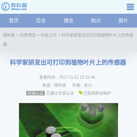
科普知识
首页
综合
博览
知识
图片
航
微
微科普
>
科普博览
>
科技之光
>
科学家研发出可打印到植物叶片上的传感
科
器
普
资
讯
科学家研发出可打印到植物叶片上的传感器
综
合
发表时间：
2017-11-11 12:15:46
博
来源：
微科普
作者：
朱川
览
已通过专家认证
已获得原创保护
权威认证
学
科
科
技
文
化