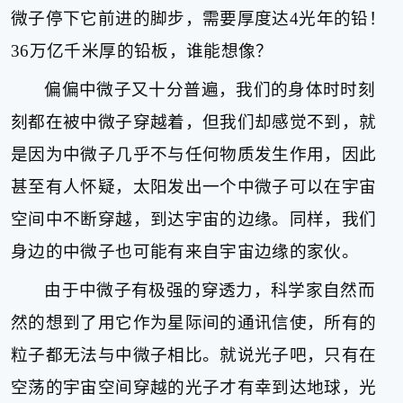
健
微子停下它前进的脚步，需要厚度达
4
光年的铅！
康
36
万亿千米厚的铅板，谁能想像？
家
庭
偏偏中微子又十分普遍，我们的身体时时刻
学
刻都在被中微子穿越着，但我们却感觉不到，就
术
人
是因为中微子几乎不与任何物质发生作用，因此
物
甚至有人怀疑，太阳发出一个中微子可以在宇宙
生
活
空间中不断穿越，到达宇宙的边缘。同样，我们
百
身边的中微子也可能有来自宇宙边缘的家伙。
科
流
由于中微子有极强的穿透力，科学家自然而
言
奇
然的想到了用它作为星际间的通讯信使，所有的
趣
粒子都无法与中微子相比。就说光子吧，只有在
问
答
空荡的宇宙空间穿越的光子才有幸到达地球，光
图