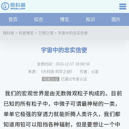
科普知识
首页
综合
博览
知识
图片
航
微
微科普
>
科普博览
>
万物之理
>
宇宙中的忠实信使
科
普
宇宙中的忠实信使
资
讯
发表时间：
2015-12-17 19:08:59
综
合
来源：
《大科技·科学之谜》
作者：
火道
博
已通过专家认证
权威认证
览
学
我们的宏观世界是由无数微观粒子构成的。目前
科
已知的所有粒子中，中微子可谓最神秘的一类，
科
技
单单它极强的穿透力就能折腾人类许久，我们都
文
知道用铅可以阻挡各种辐射，但是要想让一个中
化