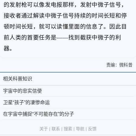
的发射枪可以像发电报那样，发射中微子信号，
接收者通过解读中微子信号持续的时间长短和停
顿时间长短，就可以读懂里面的信息了。因此目
前人类的首要任务是——找到截获中微子的利
器。
责编：
微科普
>
宇
宇
宙
相关科普知识
相
关
宙
中
于
微
关
宇宙中的忠实信使
中
的
微
科
忠
科
卫星“孩子”的凄惨命运
的
实
科
普
京
©
普
在宇宙中捕捉“不可能存在”的分子
忠
信
普
®
公
2011-
使
知
实
-
第
网
2026
微
关于
|
联系
|
搜索
|
导航
|
反馈
卫
识
联
39793093
安
科