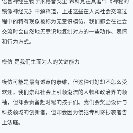
语言神经生物学家格雷戈里·希科克在其著作《神秘的
片
镜像神经元》中解释道，上述这些在人类社会交流过
滚
程中的特有现象被称为无意识模仿，我们都会在社会
动
更
交流时会自然地无意识地复制对方的一些动作、表情
多
和行为方式。
﹥
模仿 是我们生而为人的关键能力
模仿可能是最有诚意的恭维，但这种讨好却不怎么受
欢迎。我们崇拜社会上引领潮流的人物和政治界的领
袖，但却会责备赶时髦的孩子们。我们会奖励设计与
科技领域的创新者，但却会因为侵犯专利将抄袭者告
上法庭。