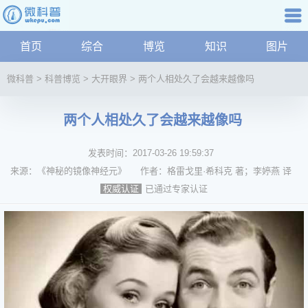
科普知识
首页
综合
博览
知识
图片
航
微
微科普
>
科普博览
>
大开眼界
>
两个人相处久了会越来越像吗
科
普
两个人相处久了会越来越像吗
资
讯
发表时间：
2017-03-26 19:59:37
综
合
来源：
《神秘的镜像神经元》
作者：
格雷戈里·希科克 著；李婷燕 译
博
已通过专家认证
权威认证
览
学
科
科
技
文
化