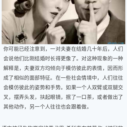
健
康
家
庭
学
术
人
你可能已经注意到，一对夫妻在结婚几十年后，人们
物
会说他们比刚结婚时长得更像了。对这种现象的一种
生
活
解释是，夫妻双方均倾向于模仿彼此的表情，因而形
百
成了相似的面部特征。在一些社会情境中，人们往往
科
流
会模仿彼此的姿势和手势。如果一个人双臂或双腿交
言
叉，摆弄头发，扶起眼镜，抿了一口茶，或者做出了
奇
趣
其他动作，另一个人往往也会跟着做。
问
答
图