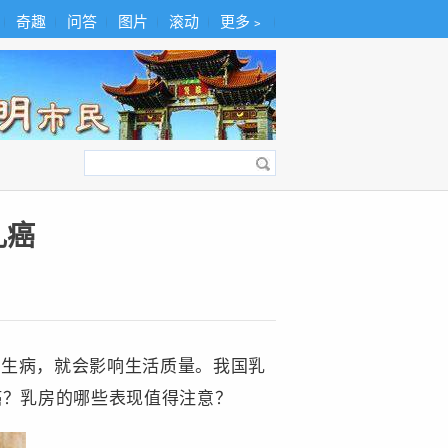
奇趣
问答
图片
滚动
更多﹥
乳癌
旦生病，就会影响生活质量。我国乳
癌？乳房的哪些表现值得注意？