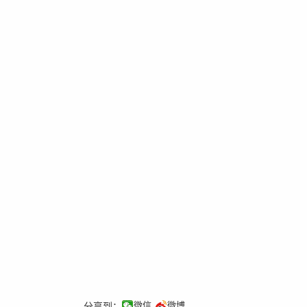
微信
微博
分享到：