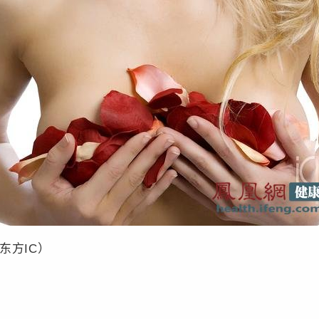
东方IC）