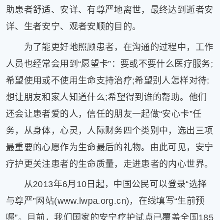
助患者舒适、安详、有尊严地离世，最终达到逝者安
片
滚
详、生者安宁、观者安顺的目的。
动
为了能更好地照顾患者，在沟通的过程中，工作
更
多
人员也经常会用到“愿望卡”：要或不要什么医疗服务;
﹥
希望使用或不使用生命支持治疗;希望别人怎样对待;
想让朋友和家人知道什么;希望得到谁的帮助。他们
还会让患者爱的人，信任的朋友一起做“安心卡”任
务，从身体，心灵，人际财务四个类别中，选出三项
最重要的心愿作为生命最后的礼物。由此可见，安宁
疗护更关注患者的生命质量，走进患者的内心世界。
从2013年6月10日起，中国公民可以登录“选择
与尊严”网站(www.lwpa.org.cn)，在线填写“生前预
嘱”。目前，我们国家的安宁疗护试点已覆盖全国185