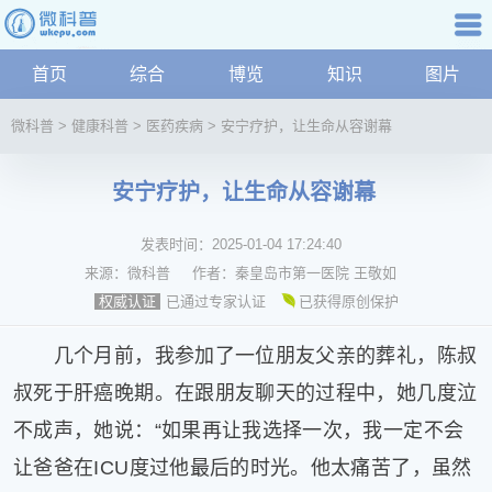
科普知识
首页
综合
博览
知识
图片
航
微
微科普
>
健康科普
>
医药疾病
>
安宁疗护，让生命从容谢幕
科
普
安宁疗护，让生命从容谢幕
资
讯
发表时间：
2025-01-04 17:24:40
综
合
来源：
微科普
作者：
秦皇岛市第一医院 王敬如
博
已通过专家认证
已获得原创保护
权威认证
览
学
几个月前，我参加了一位朋友父亲的葬礼，陈叔
科
叔死于肝癌晚期。在跟朋友聊天的过程中，她几度泣
科
不成声，她说：“如果再让我选择一次，我一定不会
技
文
让爸爸在ICU度过他最后的时光。他太痛苦了，虽然
化