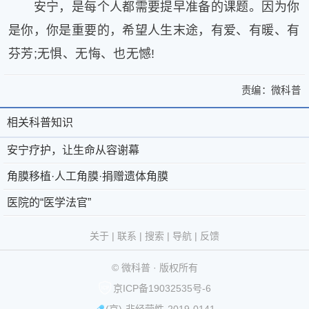
安宁，是每个人都需要提早准备的课题。因为你
是你，你是重要的，希望人生末途，有爱、有暖、有
芬芳;无惧、无悔、也无憾!
责编：
微科普
>
安
安
宁
相关科普知识
相
关
宁
疗
于
微
关
安宁疗护，让生命从容谢幕
疗
护，
微
科
让
科
角膜移植·人工角膜·捐赠遗体角膜
护，
生
科
普
京
©
普
医院的“医学法官”
让
命
普
®
公
2011-
从
知
生
-
第
网
2026
微
关于
|
联系
|
搜索
|
导航
|
反馈
容
识
联
39793093
安
科
命
谢
© 微科普 · 版权所有
幕
系
号
备
普
版
从
角
京ICP备19032535号-6
我
11010802029361
权
容
膜
(京)-非经营性-2019-0141