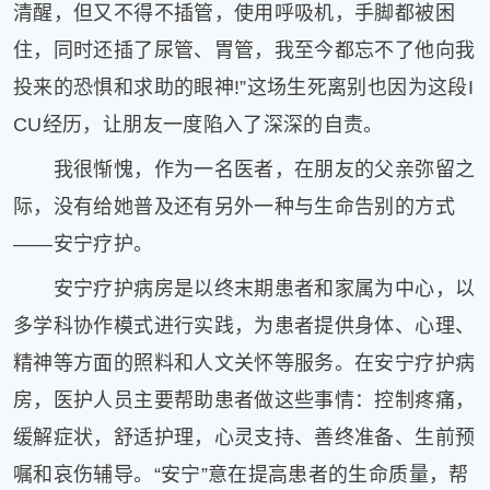
清醒，但又不得不插管，使用呼吸机，手脚都被困
健
康
住，同时还插了尿管、胃管，我至今都忘不了他向我
家
投来的恐惧和求助的眼神!”这场生死离别也因为这段I
庭
学
CU经历，让朋友一度陷入了深深的自责。
术
我很惭愧，作为一名医者，在朋友的父亲弥留之
人
物
际，没有给她普及还有另外一种与生命告别的方式
生
——安宁疗护。
活
百
安宁疗护病房是以终末期患者和家属为中心，以
科
多学科协作模式进行实践，为患者提供身体、心理、
流
言
精神等方面的照料和人文关怀等服务。在安宁疗护病
奇
房，医护人员主要帮助患者做这些事情：控制疼痛，
趣
缓解症状，舒适护理，心灵支持、善终准备、生前预
问
答
嘱和哀伤辅导。“安宁”意在提高患者的生命质量，帮
图