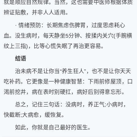
就是顺应自然规律。当然，这也需要中医师根据体质
辨证贴敷，并非人人适用。
· 情绪预防：长期焦虑伤脾胃，过度思虑耗心
血。没生病时，每天静坐5分钟、按揉内关穴(手腕横
纹上三指)，比等心慌失眠了再治更容易。
结语
治未病不是让你当“养生狂人”，也不是让你天天
吃补药。它更像是一种健康智慧：下雨前修屋顶，口
渴前挖井，病在表时别硬扛，病好后别得意忘形。
总之，记住三句话：没病时，养正气;小病时，
快截断;大病愈，缓恢复。
如此，你就是自己最好的医生。