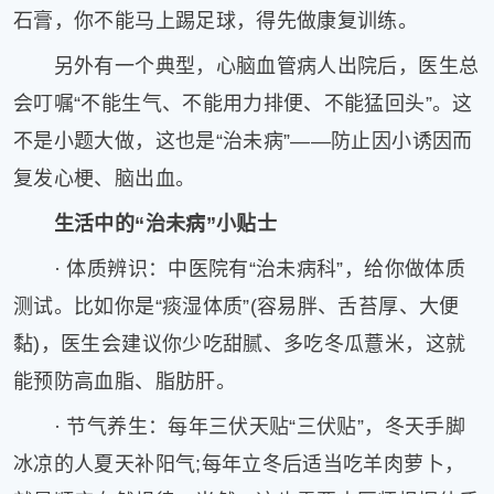
石膏，你不能马上踢足球，得先做康复训练。
另外有一个典型，心脑血管病人出院后，医生总
会叮嘱“不能生气、不能用力排便、不能猛回头”。这
不是小题大做，这也是“治未病”——防止因小诱因而
复发心梗、脑出血。
生活中的“治未病”小贴士
· 体质辨识：中医院有“治未病科”，给你做体质
测试。比如你是“痰湿体质”(容易胖、舌苔厚、大便
黏)，医生会建议你少吃甜腻、多吃冬瓜薏米，这就
能预防高血脂、脂肪肝。
· 节气养生：每年三伏天贴“三伏贴”，冬天手脚
冰凉的人夏天补阳气;每年立冬后适当吃羊肉萝卜，