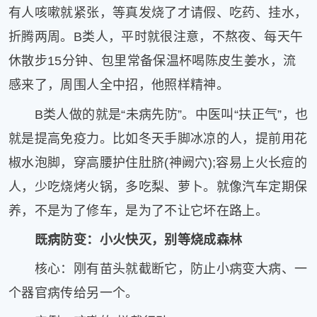
有人咳嗽就紧张，等真发烧了才请假、吃药、挂水，
片
滚
折腾两周。B类人，平时就很注意，不熬夜、每天午
动
休散步15分钟、包里常备保温杯喝陈皮生姜水，流
更
感来了，周围人全中招，他照样精神。
多
﹥
B类人做的就是“未病先防”。中医叫“扶正气”，也
就是提高免疫力。比如冬天手脚冰凉的人，提前用花
椒水泡脚，穿高腰护住肚脐(神阙穴);容易上火长痘的
人，少吃烧烤火锅，多吃梨、萝卜。就像汽车定期保
养，不是为了修车，是为了不让它坏在路上。
既病防变：小火快灭，别等烧成森林
核心：刚有苗头就截断它，防止小病变大病、一
个器官病传给另一个。