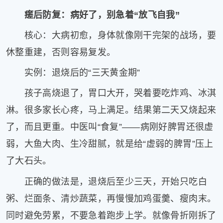
瘥后防复：病好了，别急着“放飞自我”
核心：大病初愈，身体就像刚干完架的战场，要
休整重建，否则容易复发。
实例：退烧后的“三天黄金期”
孩子高烧退了，胃口大开，哭着要吃炸鸡、冰淇
淋。很多家长心疼，马上满足。结果第二天又烧起来
了，而且更重。中医叫“食复”——病刚好脾胃还很虚
弱，大鱼大肉、生冷甜腻，就是给“虚弱的脾胃”压上
了大石头。
正确的做法是，退烧后至少三天，开始只吃白
粥、烂面条、清炒蔬菜，再慢慢加鸡蛋羹、瘦肉末。
同时避免劳累，不要急着跑步上学。就像骨折刚拆了