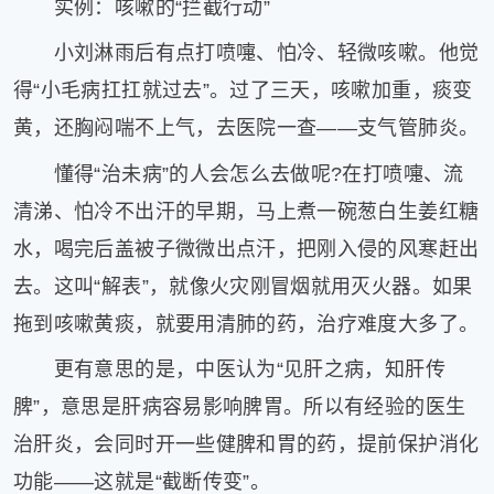
实例：咳嗽的“拦截行动”
小刘淋雨后有点打喷嚏、怕冷、轻微咳嗽。他觉
得“小毛病扛扛就过去”。过了三天，咳嗽加重，痰变
黄，还胸闷喘不上气，去医院一查——支气管肺炎。
懂得“治未病”的人会怎么去做呢?在打喷嚏、流
清涕、怕冷不出汗的早期，马上煮一碗葱白生姜红糖
水，喝完后盖被子微微出点汗，把刚入侵的风寒赶出
去。这叫“解表”，就像火灾刚冒烟就用灭火器。如果
拖到咳嗽黄痰，就要用清肺的药，治疗难度大多了。
更有意思的是，中医认为“见肝之病，知肝传
脾”，意思是肝病容易影响脾胃。所以有经验的医生
治肝炎，会同时开一些健脾和胃的药，提前保护消化
功能——这就是“截断传变”。