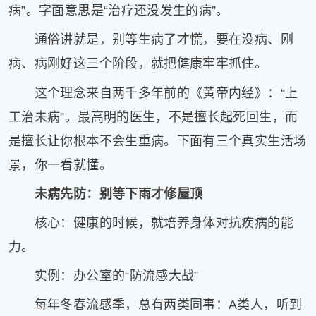
病”。字面意思是“治疗还没发生的病”。
健
康
通俗讲就是，别等生病了才慌，要在没病、刚
家
庭
病、病刚好这三个阶段，就把健康牢牢抓住。
学
这个理念来自两千多年前的《黄帝内经》：“上
术
人
工治未病”。最高明的医生，不是擅长起死回生，而
物
是擅长让你根本不会生重病。下面有三个真实生活场
生
活
景，你一看就懂。
百
未病先防：别等下雨才修屋顶
科
流
核心：健康的时候，就培养身体对抗疾病的能
言
力。
奇
趣
实例：办公室的“防流感大战”
问
答
每年冬春流感季，总有两类同事：A类人，听到
图