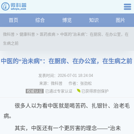
科普知识
首页
综合
博览
知识
图片
航
微
微科普
>
健康科普
>
医药疾病
>
中医的“治未病”：在厨房、在办公室，在
科
生病之前
普
资
讯
中医的“治未病”：在厨房、在办公室，在生病之前
综
合
发表时间：
2026-07-01 18:24:04
博
来源：
微科普
作者：
张劲松
览
已通过专家认证
已获得原创保护
权威认证
学
科
很多人以为看中医就是喝苦药、扎银针、治老毛
科
病。
技
文
其实，中医还有一个更厉害的理念——“治未
化