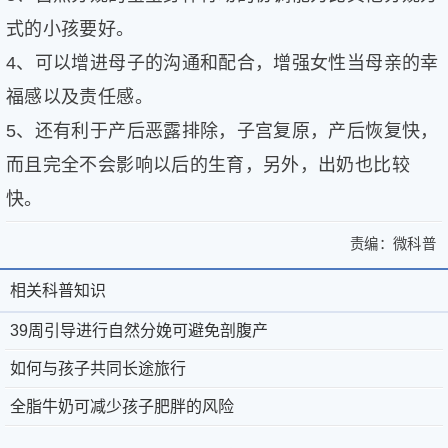
式的小孩要好。
4、可以增进母子的沟通和配合，增强女性当母亲的幸
福感以及责任感。
5、还有利于产后恶露排除，子宫复原，产后恢复快，
而且完全不会影响以后的生育，另外，出奶也比较
快。
责编：
微科普
39
>
39
周
相关科普知识
周
相
关
引
于
微
引
关
39周引导进行自然分娩可避免剖腹产
导
进
微
科
导
科
如何与孩子共同长途旅行
行
科
普
京
©
进
普
自
全脂牛奶可减少孩子肥胖的风险
普
®
公
2011-
然
行
知
-
第
网
2026
微