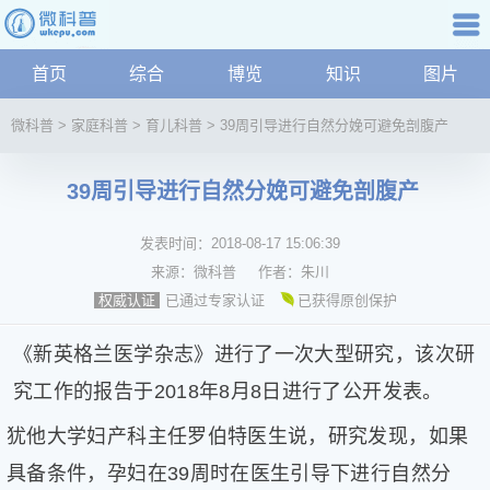
科普知识
首页
综合
博览
知识
图片
航
微
微科普
>
家庭科普
>
育儿科普
>
39周引导进行自然分娩可避免剖腹产
科
普
39周引导进行自然分娩可避免剖腹产
资
讯
发表时间：
2018-08-17 15:06:39
综
合
来源：
微科普
作者：
朱川
博
已通过专家认证
已获得原创保护
权威认证
览
学
《新英格兰医学杂志》进行了一次大型研究，该次研
科
究工作的报告于2018年8月8日进行了公开发表。
科
技
犹他大学妇产科主任罗伯特医生说，研究发现，如果
文
具备条件，孕妇在39周时在医生引导下进行自然分
化