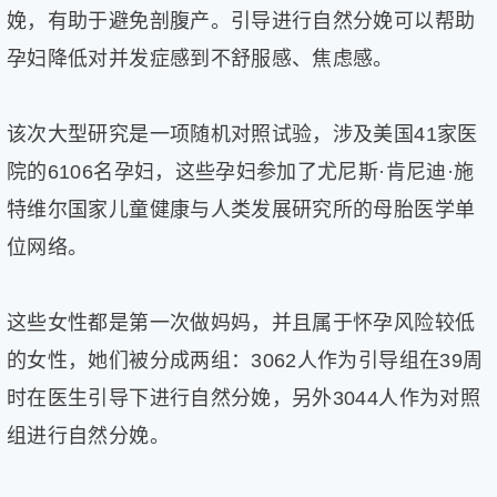
健
娩，有助于避免剖腹产。引导进行自然分娩可以帮助
康
孕妇降低对并发症感到不舒服感、焦虑感。
家
庭
学
该次大型研究是一项随机对照试验，涉及美国41家医
术
院的6106名孕妇，这些孕妇参加了尤尼斯·肯尼迪·施
人
物
特维尔国家儿童健康与人类发展研究所的母胎医学单
生
位网络。
活
百
科
这些女性都是第一次做妈妈，并且属于怀孕风险较低
流
的女性，她们被分成两组：3062人作为引导组在39周
言
奇
时在医生引导下进行自然分娩，另外3044人作为对照
趣
组进行自然分娩。
问
答
图