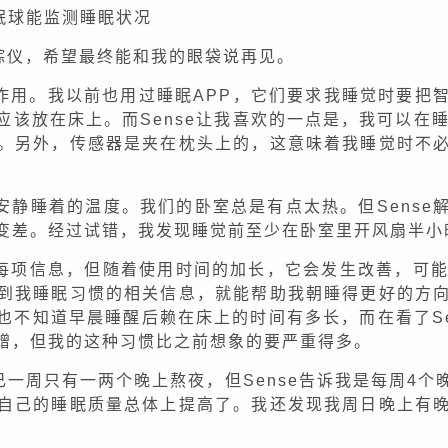
眠球能监测睡眠状况
追踪仪，希望最终能和我的眼袋说再见。
作用。我以前也用过睡眠APP，它们要求我睡觉时要把
该放在床上。而Sense让我喜欢的一点是，我可以在
。另外，传感器是夹在枕头上的，这意味着我睡觉时不
我安静睡着的温度。我们的卧室总是有点太热。但Sens
变差。经过试错，我发现睡觉前至少在卧室里开风扇半小
每项信息，但随着使用时间的加长，它会发生改善，可能部
到我睡眠习惯的相关信息，就能帮助我朝睡得更好的方
也不知道早晨睡醒后赖在床上的时间有多长，而在看了Se
蹭，但我的这种习惯比之前想象的要严重得多。
一周只有一两个晚上熬夜，但Sense告诉我是每周4个
自己的睡眠质量总体上提高了。我还发现我周日晚上有