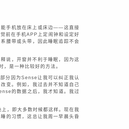
智能手机放在床上或床边——这直接
睡觉前在手机APP上定闹钟和设定好
必系腰带或头带，因此睡眠追踪不会
e解释说，开窗并不利于睡眠，因为这
时，是一种比较好的方法。
分因为Sense让我可以纠正我认
向改变。例如，我过去并不知道自己
nse的数据之后，我才知道。我过
晚上，即大多数时候都这样。现在我
晚睡的习惯，这总让我周一早晨头昏