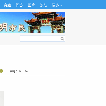
奇趣
问答
图片
滚动
更多﹥
字号：
A+
A-