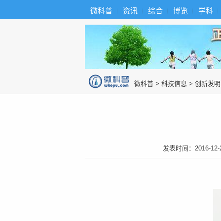
首
导
微科普
资讯
综合
博览
学科
微科普知识
页
航
综
合
博
览
知
识
图
微科普
>
科技信息
>
创新发明
片
发表时间：
2016-12-