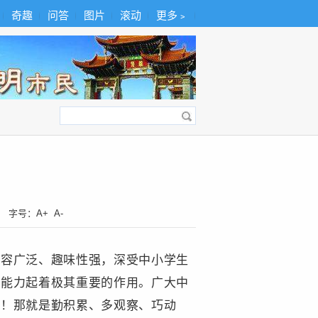
奇趣
问答
图片
滚动
更多﹥
字号：
A+
A-
内容广泛、趣味性强，深受中小学生
践能力起着极其重要的作用。广大中
有！那就是勤积累、多观察、巧动