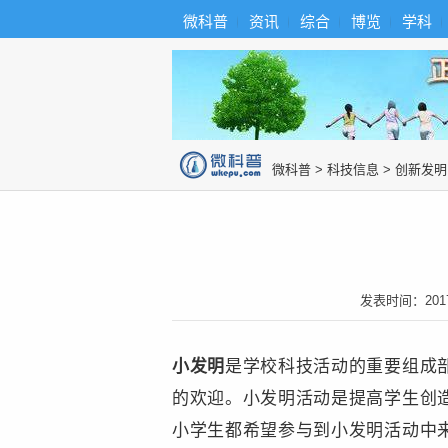
首
导
微科普
资讯
综合
博览
学科
微科普知识
页
航
综
合
博
览
知
识
图
微科普
>
科技信息
>
创新发明
片
发表时间：
201
小发明
是学校科技活动的重要组成
的欢迎。小发明活动是提高学生创
小学生都希望参与到小发明活动中