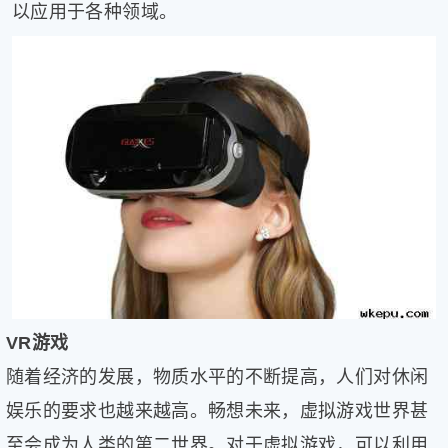
以应用于各种领域。
健
康
家
庭
学
术
人
物
生
活
百
科
流
言
VR游戏
奇
随着经济的发展，物质水平的不断提高，人们对休闲
趣
问
娱乐的要求也越来越高。畅想未来，虚拟游戏世界甚
答
至会成为人类的第二世界。对于虚拟游戏，可以利用
图