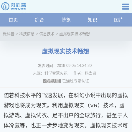
科普知识
首页
综合
博览
知识
图片
航
微
微科普
>
科技信息
>
信息技术
>
虚拟现实技术畅想
科
普
虚拟现实技术畅想
资
讯
发表时间：
2018-09-05 14:24:20
综
合
来源：
科学智慧火花
作者：
杨崇贤
博
已通过专家认证
权威认证
览
学
随着科技水平的飞速发展，在科幻小说中出现的虚拟
科
游戏也将成为现实。利用虚拟现实（VR）技术，虚
科
拟游戏、虚拟试衣、足不出户的全球旅行，甚至于人
技
文
体冷藏等，也正一步步地变为现实。虚拟现实技术可
化