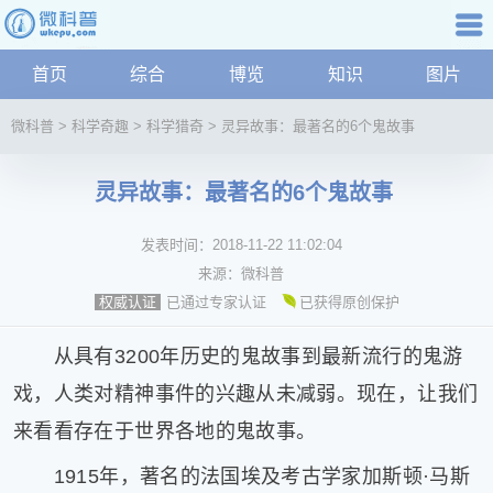
科普知识
首页
综合
博览
知识
图片
航
微
微科普
>
科学奇趣
>
科学猎奇
>
灵异故事：最著名的6个鬼故事
科
普
灵异故事：最著名的6个鬼故事
资
讯
发表时间：
2018-11-22 11:02:04
综
合
来源：
微科普
博
已通过专家认证
已获得原创保护
权威认证
览
学
从具有3200年历史的鬼故事到最新流行的鬼游
科
戏，人类对精神事件的兴趣从未减弱。现在，让我们
科
来看看存在于世界各地的鬼故事。
技
文
1915年，著名的法国埃及考古学家加斯顿·马斯
化