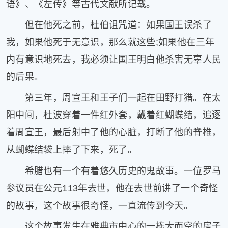
语》、《左传》等古代文献所记载。
片
滚
但在他死之前，杜伯诅咒道：如果国王误杀了
动
我，如果他死于无意识，那么就这些;如果他在三年
更
内有意识地死去，我必须让国王明白他杀害无辜人民
多
﹥
的后果。
第三年，周宣王和王子们一起在田野打猎。在太
阳中间，杜波穿着一件红外套，戴着红蝴蝶结，追逐
着周宣王，最后射中了他的心脏，打断了他的脊椎，
从蝴蝶结袋上摔了下来，死了。
希腊也有一个有着悠久历史的鬼故事。一位罗马
参议员在公元113年去世，他在去世前讲了一个奇怪
的故事，这个故事很奇怪，一直流传到今天。
这个故事发生在雅典市中心的一栋大而空的房子