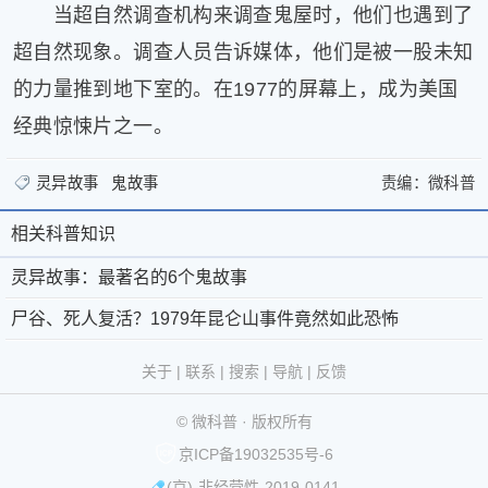
当超自然调查机构来调查鬼屋时，他们也遇到了
超自然现象。调查人员告诉媒体，他们是被一股未知
的力量推到地下室的。在1977的屏幕上，成为美国
经典惊悚片之一。
灵异故事
鬼故事
责编：
微科普
>
灵
灵
异
相关科普知识
相
关
异
故
于
微
关
灵异故事：最著名的6个鬼故事
故
事：
微
科
最
科
尸谷、死人复活？1979年昆仑山事件竟然如此恐怖
事：
著
科
普
京
©
普
最
名
普
®
公
2011-
关于
|
联系
|
搜索
|
导航
|
反馈
的
知
著
-
第
网
2026
微
6
© 微科普 · 版权所有
识
个
联
39793093
安
科
名
京ICP备19032535号-6
鬼
系
号
备
普
版
的
(京)-非经营性-2019-0141