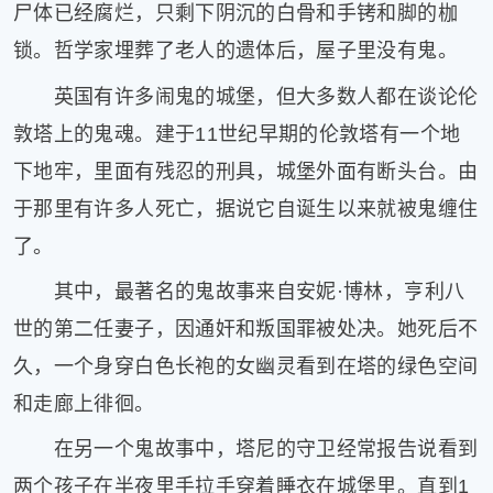
尸体已经腐烂，只剩下阴沉的白骨和手铐和脚的枷
锁。哲学家埋葬了老人的遗体后，屋子里没有鬼。
英国有许多闹鬼的城堡，但大多数人都在谈论伦
敦塔上的鬼魂。建于11世纪早期的伦敦塔有一个地
下地牢，里面有残忍的刑具，城堡外面有断头台。由
于那里有许多人死亡，据说它自诞生以来就被鬼缠住
了。
其中，最著名的鬼故事来自安妮·博林，亨利八
世的第二任妻子，因通奸和叛国罪被处决。她死后不
久，一个身穿白色长袍的女幽灵看到在塔的绿色空间
和走廊上徘徊。
在另一个鬼故事中，塔尼的守卫经常报告说看到
两个孩子在半夜里手拉手穿着睡衣在城堡里。直到1