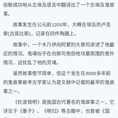
健
伯勒成功地从古埃及语言中翻译出了一个古埃及鬼故
康
事。
家
庭
故事发生在公元前1200年，大概在埃及的卢克
学
索(古底比斯)，记录在四件陶器上。
术
人
故事中，一个木乃伊向阿蒙的大祭司讲述了他最
物
近的情况。鬼魂似乎在向祭司抱怨他坟墓周围的意外
生
活
情况，这扰乱了他的灵魂。
百
虽然故事情节简单，但这个发生在3000多年前
科
流
的鬼故事被考古学家认为是文献中记载的最早的鬼故
言
事之一。
奇
趣
《杜波锁明》是我国古代著名的鬼故事之一，它
问
详见于《墨子》、《明归》等古籍中，也曾被《国
答
图