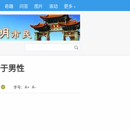
奇趣
问答
图片
滚动
更多﹥
于男性
：
字号：
A+
A-