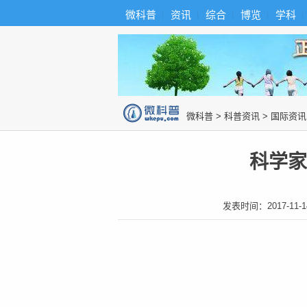
首
导
微科普
资讯
综合
博览
学科
微科普知识
页
航
综
合
博
览
知
识
图
微科普
>
科普资讯
>
国际资讯
片
科学家
发表时间：
2017-11-1