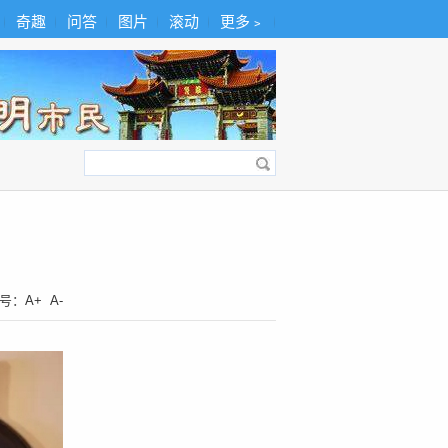
奇趣
问答
图片
滚动
更多﹥
号：
A+
A-