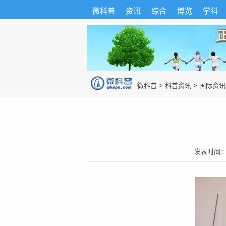
首
导
微科普
资讯
综合
博览
学科
微科普知识
页
航
综
合
博
览
知
识
图
微科普
>
科普资讯
>
国际资讯
片
发表时间