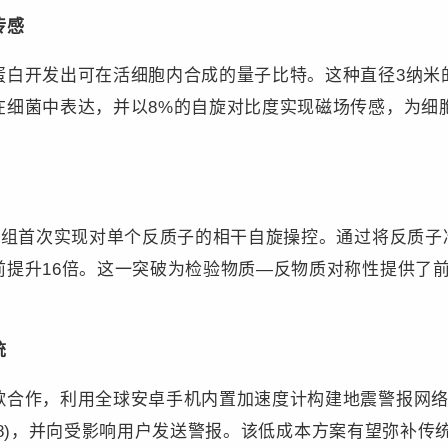
传感
开发出可在活细胞内合成的量子比特。这种直径3纳米
在细菌中表达，并以8%的自旋对比度实现磁场传感，为细
组首次实现对单个反质子的相干自旋操控。通过将反质子
前提升16倍。这一突破为检验物质—反物质对称性提供了
统
，利用全球安卓手机内置加速度计构建地震警报网络。20
—7.8)，并向受影响用户发送警报。该低成本方案有望弥补