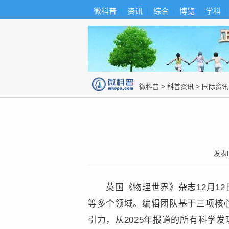
首
导
微科普
资讯
综合
博览
学科
微科普知识
页
航
综
合
博
览
知
识
图
微科普
>
科普资讯
>
国际资讯
片
发表
英国《物理世界》杂志12月12日
等多个领域。编辑团队基于三项核
引力，从2025年报道的所有科学