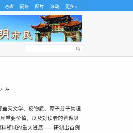
奇趣
问答
图片
滚动
更多﹥
A+
A-
覆盖天文学、反物质、原子分子物理
用具重要价值，以及对读者的普遍吸
材料领域的重大进展——研制出首例