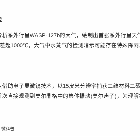
成
外行星WASP-127b的大气，绘制出首张系外行星天
差超1000℃，大气中水蒸气的检测暗示可能存在特殊降
助电子显微镜技术，以15皮米分辨率捕获二维材料二硒
首次直接观测到莫尔晶格中的集体振动(莫尔声子)，为理
：
微科普