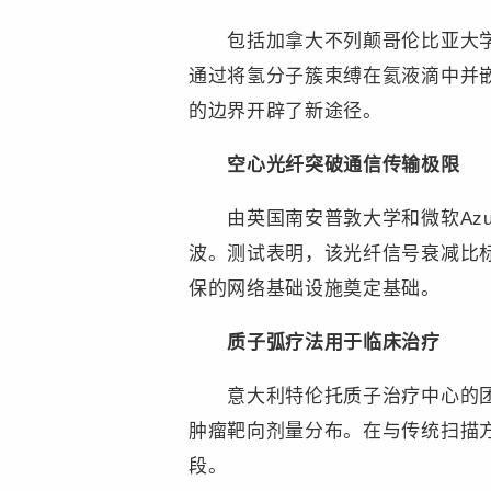
包括加拿大不列颠哥伦比亚大学在
通过将氢分子簇束缚在氦液滴中并
的边界开辟了新途径。
空心光纤突破通信传输极限
由英国南安普敦大学和微软Azur
波。测试表明，该光纤信号衰减比标
保的网络基础设施奠定基础。
质子弧疗法用于临床治疗
意大利特伦托质子治疗中心的团队
肿瘤靶向剂量分布。在与传统扫描方
段。