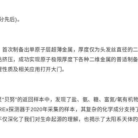
先后)。
次制备出单原子层超薄金属，厚度仅为头发丝直径的二
砧挤压，成功实现原子极限厚度下各种二维金属的普适制
理性质及相关应用打开大门。
贝努”的返回样本中，发现了盐、氨、糖、富氮/氧有机
RIS-REx探测器于2020年采集的样本，其复杂的化学成分
不仅深化了我们对生命起源的理解，也揭示了太阳系天体