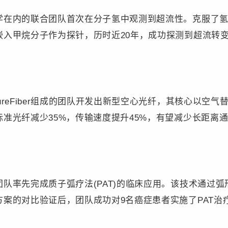
内的联合团队首次在分子氢中观测到超流性。克服了氢
嵌入甲烷分子作为探针，历时近20年，成功探测到超流转
eFiber组成的团队开发出新型空心光纤，其核心以空气
准光纤减少35%，传输速度提升45%，有望减少长距离
率先完成质子弧疗法(PAT)的临床应用。该技术通过弧
案的对比验证后，团队成功对9名癌症患者实施了PAT治