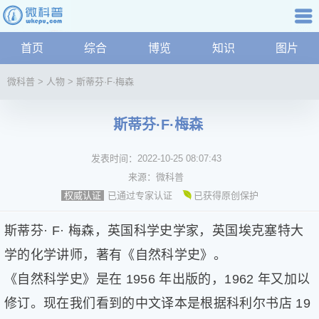
科普知识
首页
综合
博览
知识
图片
航
微
微科普
>
人物
>
斯蒂芬·F·梅森
科
普
斯蒂芬·F·梅森
资
讯
发表时间：
2022-10-25 08:07:43
综
合
来源：
微科普
博
已通过专家认证
已获得原创保护
权威认证
览
学
斯蒂芬· F· 梅森，英国科学史学家，英国埃克塞特大
科
学的化学讲师，著有《自然科学史》。
科
《自然科学史》是在 1956 年出版的，1962 年又加以
技
文
修订。现在我们看到的中文译本是根据科利尔书店 19
化