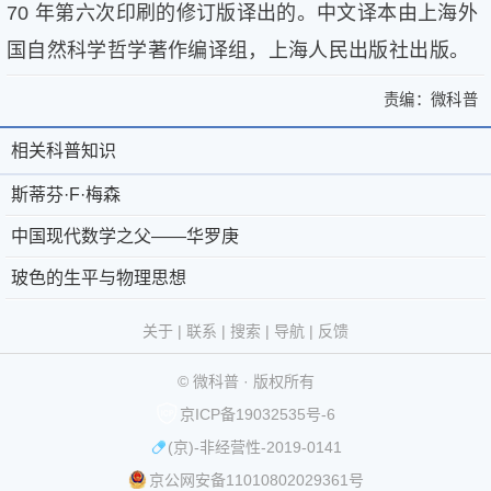
70 年第六次印刷的修订版译出的。中文译本由上海外
健
康
国自然科学哲学著作编译组，上海人民出版社出版。
家
庭
责编：
微科普
>
学
斯
斯
术
蒂
相关科普知识
相
关
蒂
人
芬
于
微
关
斯蒂芬·F·梅森
·F·
物
芬
梅
微
科
生
科
·F·
中国现代数学之父——华罗庚
森
活
科
普
京
©
梅
普
中
玻色的生平与物理思想
百
普
®
公
2011-
国
科
森
知
-
第
网
2026
微
现
关于
|
联系
|
搜索
|
导航
|
反馈
流
| 责
识
代
联
39793093
安
科
言
任
数
© 微科普 · 版权所有
奇
系
号
备
普
版
编
学
趣
京ICP备19032535号-6
我
11010802029361
权
辑：
之
问
(京)-非经营性-2019-0141
微
们
互
号
所
父
答
科
——
京公网安备11010802029361号
-
联
有
图