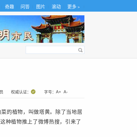
奇趣
问答
图片
滚动
更多﹥
员
权威认证：
字号：
A+
A-
白菜的植物，叫做塔黄。除了当地居
把这种植物推上了微博热搜，引来了