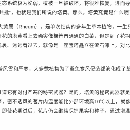
生态系统极为脆弱，植被一旦被破坏，将很难恢复，进而导
共批”，也就是我们所说的塔黄。那么，塔黄究竟是什么呢
于蓼科大黄属（Rheum），是单次结实的多年生草本植物，一
开花的塔黄看上去确实像棵普普通通的白菜，但是到了花期
包裹。远远看过去，就像是一座宝塔矗立在流石滩上，对
斥着风雪和严寒，大多数植物为了避免寒风侵袭都演化成了
难道它有对付严寒的秘密武器？是的，塔黄的秘密武器就
序，密不透风的苞片内温度能比外部环境高10℃以上，就
。即使花期过后，苞片仍会继续保护果实和种子，通过增