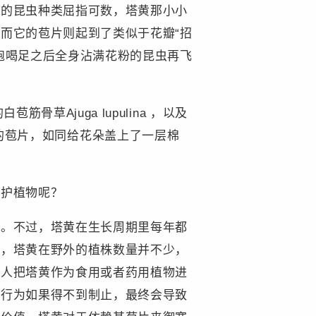
粉的昆虫种类屈指可数，塔黄那小小
而它的苞片则起到了类似于花瓣“招
饱喝足之后全身沾满花粉的昆虫再飞
草Ajuga lupulina ，以及
都有类似的苞片，如同给花朵盖上了一层棉
保护植物呢？
大。不过，塔黄在生长周期里每年都
此，塔黄在野外的植株数量并不少，
地人把塔黄作为食用或者药用植物进
的行为如果得不到制止，最终会导致