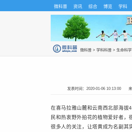
首
导
微科普
资讯
综合
博览
学科
微科普知识
页
航
综
合
博
览
知
识
图
微科普
>
学科科普
>
生命科学
片
发表时间：
2020-01-06 10:13:00
在喜马拉雅山麓和云南西北部海拔4
民和热衷野外拍花的植物爱好者，
很多人的关注，让塔黄成为名副其实