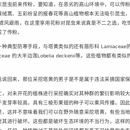
引昆虫前来传粉，要知道，在恶劣的高山环境中，可以传
绿绒蒿、五彩纷呈的报春花等高山植物根本无法吸引昆虫，
能遮风避雨，在这里享用花粉对昆虫来说真是不二之选，吃
成了传粉。
防寒手段，与塔黄类似的还有唇形科 Lamiaceae的白苞筋骨
ceae 的大半边莲Lobelia deckenii等。这些植物
话说回来，那位采挖塔黄的男子是不是属于违法采摘国家
亡，对未开花的植株进行采挖确实对其种群的繁衍影响较
子发芽率较高，具有三棱形果翅的种子可以乘风传播。因
是，这并不意味着我们可以在野外随意采挖塔黄，有些当
对其进行破坏。这些都是破坏生态环境的不当行为，这样