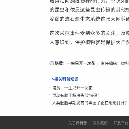
塔黄走向濒危物种的行列。不仅如
的昆虫和依靠这些昆虫传粉的其他
脆弱的流石滩生态系统这张大网剪
这次采挖事件受到众多的关注，反
人意识到，保护植物就是保护大自
责
塔黄：一生只开一次花
| 责任编辑：
微科
编
：
>相关科普知识
微
塔黄：一生只开一次花
运动有助于解决头部“噪音”
科
人类胚胎早期发育的黑匣子正在缓缓打开？
普
关于微科普
-
联系我们
-
开放平台