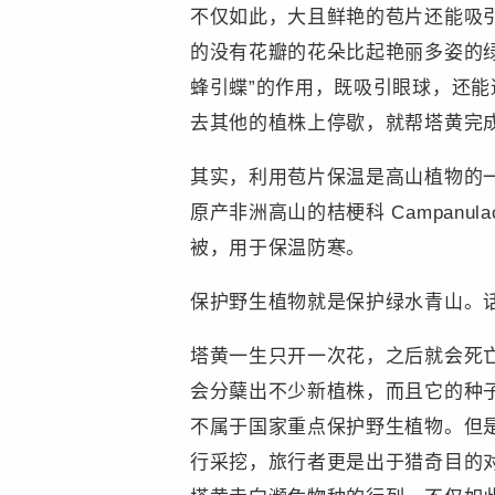
不仅如此，大且鲜艳的苞片还能吸
的没有花瓣的花朵比起艳丽多姿的
蜂引蝶”的作用，既吸引眼球，还
去其他的植株上停歇，就帮塔黄完
其实，利用苞片保温是高山植物的一种典型
原产非洲高山的桔梗科 Campanula
被，用于保温防寒。
保护野生植物就是保护绿水青山。
塔黄一生只开一次花，之后就会死
会分蘖出不少新植株，而且它的种
不属于国家重点保护野生植物。但
行采挖，旅行者更是出于猎奇目的