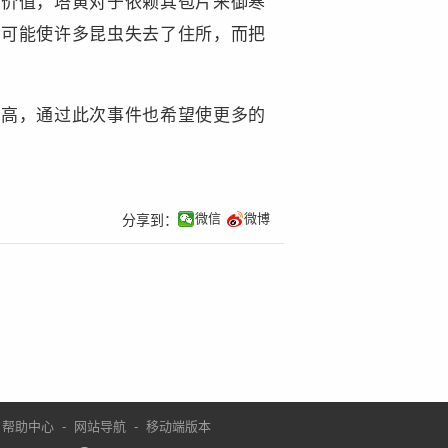
态价值，塔黄对于依赖其苞片来御寒
很可能使许多昆虫失去了住所，而把
提高，通过此次事件也希望使更多的
微信
微博
分享到：
帮助中心
-
网站导航
-
移动端版本