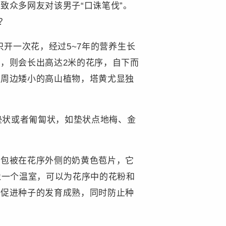
致众多网友对该男子“口诛笔伐”。
？
生只开一次花，经过5~7年的营养生长
，则会长出高达2米的花序，自下而
比周边矮小的高山植物，塔黄尤显独
垫状或者匍匐状，如垫状点地梅、金
是包被在花序外侧的奶黄色苞片，它
像一个温室，可以为花序中的花粉和
温促进种子的发育成熟，同时防止种