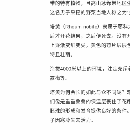
带的特有植物，且高山冰缘带地区
这名男子采挖的野菜当地人称之为“
塔黄（Rheum nobile）隶属
后才开花结果，之后便死去。没有
上逐渐变细变尖，黄色的苞片层层
特且壮丽。
海拔4000米以上的环境，注定充
露梅等。
塔黄为何会长的如此与众不同呢？
们像是重重叠叠的保温层裹住了花
胚珠的形成和发育提供良好的条件
子因寒冷失去活力。