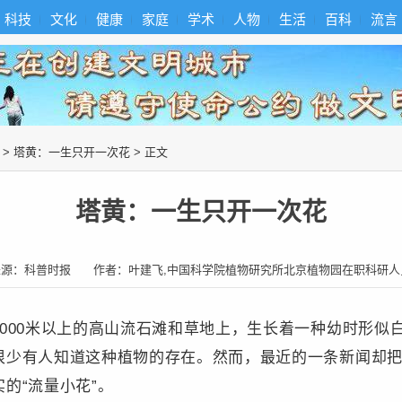
科技
文化
健康
家庭
学术
人物
生活
百科
流言
>
塔黄：一生只开一次花
> 正文
塔黄：一生只开一次花
来源：
科普时报
作者：
叶建飞,中国科学院植物研究所北京植物园在职科研人
000米以上的高山流石滩和草地上，生长着一种幼时形似
很少有人知道这种植物的存在。然而，最近的一条新闻却
的“流量小花”。