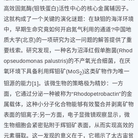
片
高效固氮酶(钼铁蛋白)活性中心的核心金属辅因子。
滚
这就构成了一个关键的演化谜题：在缺钼的海洋环境
动
中，早期生命究竟如何开启氮气利用的通道?中国地
更
多
质大学(北京)的一项研究为这一问题的解答提供了重
﹥
要线索。研究发现，一种名为沼泽红假单胞菌(Rhod
opseudomonas palustris)的不产氧光合细菌，在厌
氧环境下具备利用辉钼矿(MoS
)这类矿物作为唯一
2
钼源的能力[1]。该微生物的策略极为精妙：一方
面，它通过分泌一种被称为“Rhodopetrobactin”的金
属载体，这种小分子化合物能够有效螯合并剥离矿物
表面的钼离子;另一方面，电子显微镜观察显示，微
生物细胞会紧密贴附于辉钼矿表面，从而实现高效的
元素摄取。这一发现的意义在于，它揭示了太古宙贫