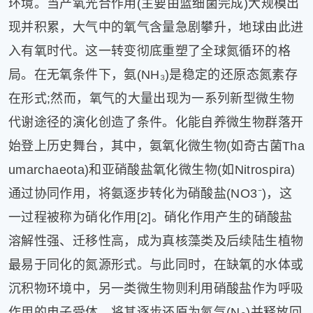
环境。当产氧光合作用(主要由蓝细菌完成)大规模出
现并积累，大气中的氧气含量急剧攀升，地球由此进
入有氧时代。这一转变彻底重塑了全球氮循环的格
局。在无氧条件下，氨(NH₃)是稳定的还原态氮素存
在形式;然而，氧气的大量出现为一系列新型微生物
代谢途径的演化创造了条件。化能自养微生物群落开
始登上历史舞台，其中，氨氧化微生物(如奇古菌Tha
umarchaeota)和亚硝酸盐氧化微生物(如Nitrospira)
通过协同作用，将氨逐步转化为硝酸盐(NO3⁻)，这
一过程被称为硝化作用[2]。硝化作用产生的硝酸盐
溶解性强、迁移性高，成为真核藻类及后续陆生植物
最易于同化的氮源形式。与此同时，在缺氧的水体或
沉积物环境中，另一类微生物则利用硝酸盐作为呼吸
作用的电子受体，将其逐步还原为氮气(N
)并释放回