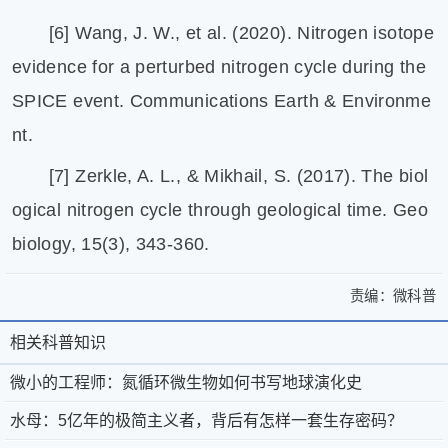
[6] Wang, J. W., et al. (2020). Nitrogen isotope
evidence for a perturbed nitrogen cycle during the
SPICE event. Communications Earth & Environme
nt.
[7] Zerkle, A. L., & Mikhail, S. (2017). The biol
ogical nitrogen cycle through geological time. Geo
biology, 15(3), 343-360.
责编：
微科普
>
微
微
小
相关科普知识
相
关
小
的
于
微
关
微小的工程师：氮循环微生物如何书写地球演化史
的
工
微
科
程
科
水母：5亿年的极简主义者，背后有怎样一套生存密码？
工
师：
科
普
京
©