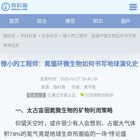
科普知识
首页
综合
博览
知识
图片
航
微
微科普
>
学科科普
>
生命科学
>
微小的工程师：氮循环微生物如何书写地
科
球演化史
普
资
讯
微小的工程师：氮循环微生物如何书写地球演化史
综
合
发表时间：
2026-02-27 15:46:28
博
来源：
微科普
作者：
黄宇彬
览
已通过专家认证
已获得原创保护
权威认证
学
科
一、太古宙固氮微生物的矿物利用策略
科
技
仰望天空时，或许很少有人会想到，占据大气体
文
积78%的氮气竟是地球生命所面临的一场“悖论盛
化