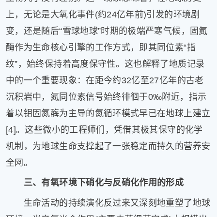
上，无论是大氧化事件(约24亿年前)引发的环境剧
变，还是随后“雪球地球”时期的极端严寒气候，固氮
酶作为生命核心引擎的工作方式，即其同位素“指
纹”，始终保持着高度保守性。这也解释了地质记录
中的一个重要现象：在距今约32亿至27亿年的古老
沉积岩中，氮同位素信号始终徘徊于0‰附近，指示
着以钼固氮酶为主导的氮循环模式早已在地球上建立
[4]。这些微小的工程师们，凭借其极其保守的化学
机制，为地球生命支撑起了一张稳定而持久的营养安
全网。
三、有氧环境下硝化与反硝化作用的形成
生命活动的持续演化反过来又深刻地重塑了地球