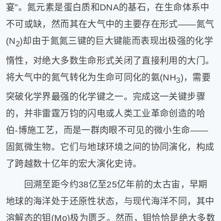
宴”。氮元素是蛋白质和DNA的基石，在生命体系中
健
康
不可或缺，然而其在大气中的主要存在形式——氮气
家
(N
)却由于氮氮三键的巨大键能而表现出极强的化学
庭
2
学
惰性，对绝大多数生命形式关闭了直接利用的大门。
术
将大气中的氮气转化为生命可同化的氨(NH
)，需要
人
3
物
突破化学界最强的化学键之一。完成这一关键步骤
生
的，并非雷霆万钧的闪电或人类工业革命创造的哈
活
百
伯-博施工艺，而是一群肉眼不可见的微小生命——
科
固氮微生物。它们与地球环境之间的协同演化，构成
流
言
了跨越数十亿年的宏大演化史诗。
奇
回溯至距今约38亿至25亿年前的太古宙，早期
趣
问
地球的海洋处于还原性状态，与现代海洋不同，其中
答
溶解态的钼(Mo)极为匮乏。然而，钼恰恰是绝大多数
图