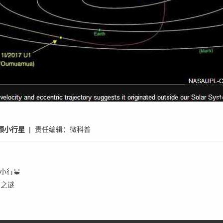
颗小行星
| 责任编辑：
微科普
小行星
质之谜