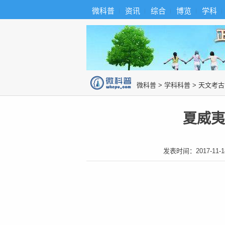
首
导
微科普
资讯
综合
博览
学科
微科普知识
页
航
综
合
博
览
知
识
图
微科普
>
学科科普
>
天文考古
片
夏威夷
发表时间：
2017-11-1