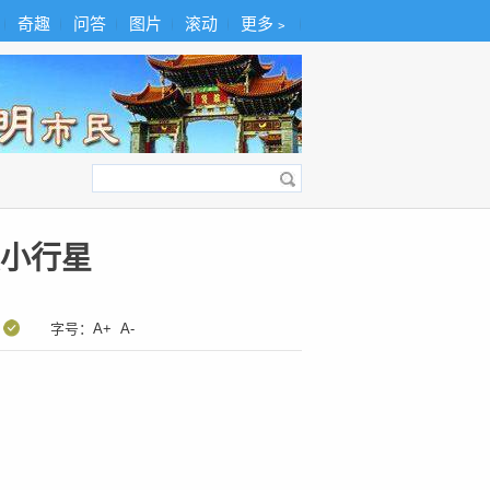
奇趣
问答
图片
滚动
更多﹥
小行星
：
字号：
A+
A-