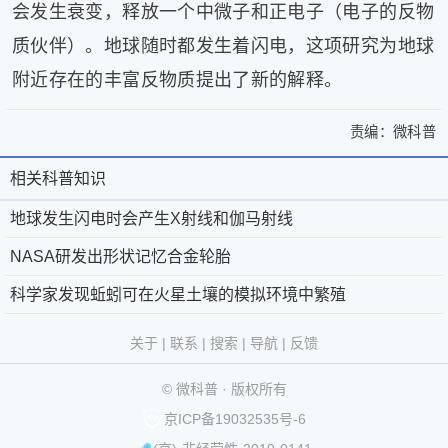
会发生衰变，释放一个中微子和正电子（电子的反物
健
康
质伙伴）。地球随时都发生着闪电，这项研究为地球
家
附近存在的丰富反物质提出了新的解释。
庭
学
责编：
微科普
术
>
地
地
人
球
相关科普知识
物
相
关
球
发
生
于
微
关
地球发生闪电时会产生X射线和伽马射线
发
生
活
微
科
闪
科
百
NASA研发出形状记忆合金轮胎
生
电
科
普
京
©
科
普
科学家发现蚯蚓可在火星土壤的模拟环境中繁殖
闪
时
流
普
®
公
2011-
会
知
言
电
-
第
网
2026
微
关于
|
联系
|
搜索
|
导航
|
反馈
产
奇
识
联
39793093
安
科
时
生
趣
X
© 微科普 · 版权所有
系
号
备
普
版
问
会
射
京ICP备19032535号-6
答
我
11010802029361
权
产
线
图