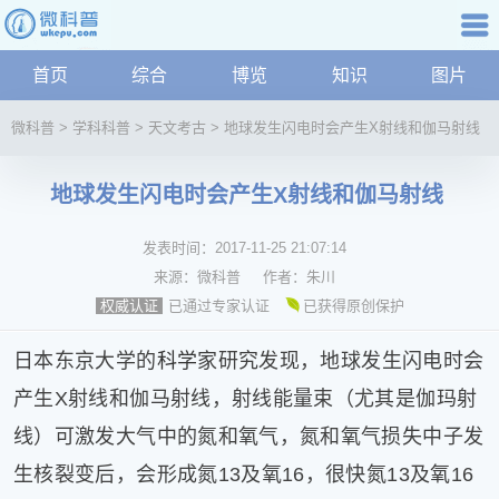
科普知识
首页
综合
博览
知识
图片
航
微
微科普
>
学科科普
>
天文考古
>
地球发生闪电时会产生X射线和伽马射线
科
普
地球发生闪电时会产生X射线和伽马射线
资
讯
发表时间：
2017-11-25 21:07:14
综
合
来源：
微科普
作者：
朱川
博
已通过专家认证
已获得原创保护
权威认证
览
学
日本东京大学的
科学
家研究发现，地球发生闪电时会
科
产生X射线和伽马射线，射线能量束（尤其是伽玛射
科
线）可激发大气中的氮和氧气，氮和氧气损失中子发
技
文
生核裂变后，会形成氮13及氧16，很快氮13及氧16
化