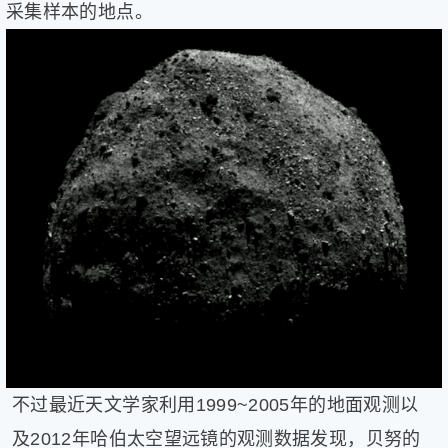
采集样本的地点。
健
康
家
庭
学
术
人
物
生
活
百
科
流
言
奇
趣
问
不过最近天文学家利用1999~2005年的地面观测以
答
及2012年哈伯太空望远镜的观测数据发现，贝努的
图