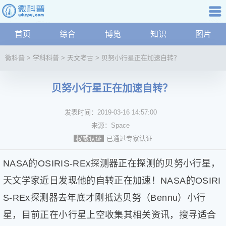
科普知识
首页
综合
博览
知识
图片
航
微
微科普
>
学科科普
>
天文考古
>
贝努小行星正在加速自转？
科
普
贝努小行星正在加速自转？
资
讯
发表时间：
2019-03-16 14:57:00
综
合
来源：
Space
博
已通过专家认证
权威认证
览
学
NASA的OSIRIS-REx探测器正在探测的贝努小行星，
科
天文学家近日发现他的自转正在加速！NASA的OSIRI
科
S-REx探测器去年底才刚抵达贝努（Bennu）小行
技
文
星，目前正在小行星上空收集其相关资讯，搜寻适合
化