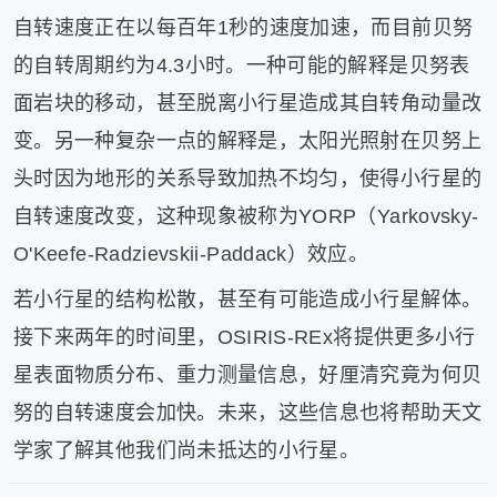
自转速度正在以每百年1秒的速度加速，而目前贝努
片
滚
的自转周期约为4.3小时。一种可能的解释是贝努表
动
面岩块的移动，甚至脱离小行星造成其自转角动量改
更
多
变。另一种复杂一点的解释是，太阳光照射在贝努上
﹥
头时因为地形的关系导致加热不均匀，使得小行星的
自转速度改变，这种现象被称为YORP（Yarkovsky-
O'Keefe-Radzievskii-Paddack）效应。
若小行星的结构松散，甚至有可能造成小行星解体。
接下来两年的时间里，OSIRIS-REx将提供更多小行
星表面物质分布、重力测量信息，好厘清究竟为何贝
努的自转速度会加快。未来，这些信息也将帮助天文
学家了解其他我们尚未抵达的小行星。