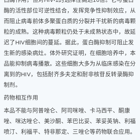
酶的活性部位可逆性结合，发挥竞争性抑制效应，从
而阻止病毒前体多聚蛋白质的分裂并干扰新的病毒颗
粒的成熟。这种病毒颗粒仍处于未成熟状态中，故延
迟了HIV细胞间的蔓延。据此，蛋白酶抑制可阻止发
生新的感染病灶。体外研究证明，在细胞培养中，本
品能抑制病毒播散。这些细胞大多为从临床感染在分
离到的HIV，包括耐齐多夫定和耐非核苷反转录酶抑
制剂。
药物相互作用
本品不能与阿普唑仑、阿司咪唑、卡马西平、酮康
唑、咪达唑仑、美沙酮、苯巴比妥、苯妥英钠、利福
喷汀、利福平、特非那定、三唑仑等药物联合应用。