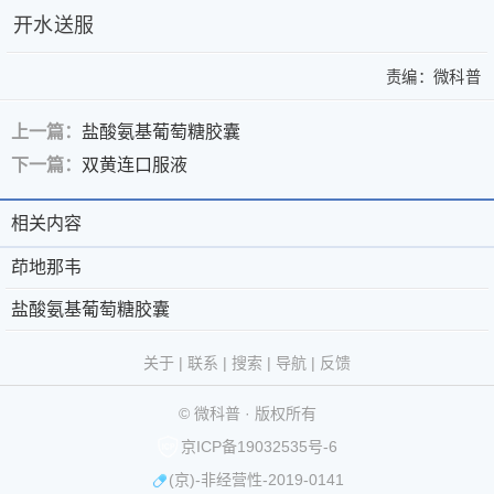
开水送服
责编：
微科普
上一篇：
盐酸氨基葡萄糖胶囊
下一篇：
双黄连口服液
>
茚
茚
地
相关内容
相
关
地
那
于
微
关
茚地那韦
那
韦
微
科
盐
内
盐酸氨基葡萄糖胶囊
韦
酸
科
普
京
©
容
| 责
氨
普
®
公
2011-
关于
|
联系
|
搜索
|
导航
|
反馈
任
基
-
第
网
2026
微
编
葡
© 微科普 · 版权所有
联
39793093
安
科
辑：
萄
京ICP备19032535号-6
微
糖
系
号
备
普
版
(京)-非经营性-2019-0141
科
胶