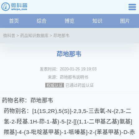
科普知识
首页
综合
博览
知识
图片
航
微
微科普
>
药品知识数据库
>
茚地那韦
科
普
茚地那韦
资
讯
发表时间：
2020-01-26 19:19:03
综
合
来源：
茚地那韦说明书
博
已通过药监认证
权威认证
览
学
药物名称：茚地那韦
科
药物别名：[1(1S,2R),5(S)]-2,3,5-三去氧-N-(2,3-二
科
氢-2-羟基.1H-茚-1-基)-5-[2-[[(1,1-二甲基乙基)氨基]
技
文
羰基]-4-(3-吡啶基甲基)-1-哌嗪基]-2-(苯基甲基)-D-赤
化