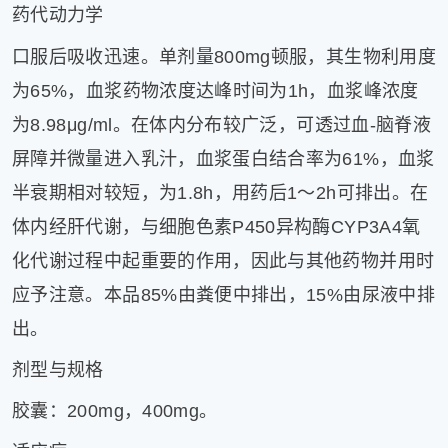
药代动力学
口服后吸收迅速。单剂量800mg顿服，其生物利用度
为65%，血浆药物浓度达峰时间为1h，血浆峰浓度
为8.98μg/ml。在体内分布较广泛，可透过血-脑脊液
屏障并微量进入乳汁，血浆蛋白结合率为61%，血浆
半衰期相对较短，为1.8h，用药后1～2h可排出。在
体内经肝代谢，与细胞色素P450异构酶CYP3A4氧
化代谢过程中起重要的作用，因此与其他药物并用时
应予注意。本品85%由粪便中排出，15%由尿液中排
出。
剂型与规格
胶囊：200mg，400mg。