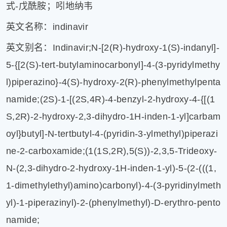
式-戊酰胺；吲地纳韦
健
康
英文名称：indinavir
家
庭
英文别名：Indinavir;N-[2(R)-hydroxy-1(S)-indanyl]-
学
5-{[2(S)-tert-butylaminocarbonyl]-4-(3-pyridylmethy
术
人
l)piperazino}-4(S)-hydroxy-2(R)-phenylmethylpenta
物
namide;(2S)-1-[(2S,4R)-4-benzyl-2-hydroxy-4-{[(1
生
S,2R)-2-hydroxy-2,3-dihydro-1H-inden-1-yl]carbam
活
百
oyl}butyl]-N-tertbutyl-4-(pyridin-3-ylmethyl)piperazi
科
ne-2-carboxamide;(1(1S,2R),5(S))-2,3,5-Trideoxy-
流
言
N-(2,3-dihydro-2-hydroxy-1H-inden-1-yl)-5-(2-(((1,
奇
1-dimethylethyl)amino)carbonyl)-4-(3-pyridinylmeth
趣
yl)-1-piperazinyl)-2-(phenylmethyl)-D-erythro-pento
问
答
namide;
图