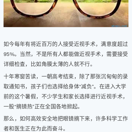
健
康
家
庭
学
术
如今每年有将近百万的人接受近视手术，满意度超过
人
95%。当然，不是所有人都能做近视手术，需要接受
物
生
详细检查，比如角膜太薄的人就不行。
活
百
十年寒窗苦读，一朝高考结束，除了那张沉甸甸的录
科
取通知书，孩子们也选择给身体“减负”。在进入大学
流
前的这个暑假，不少学生和家长选择进行近视手术，
言
奇
一股“摘镜热”正在全国各地掀起。
趣
问
那么，如何高效安全地把眼镜摘下来，许多科学工作
答
者和医生正在为此而奋斗。
图