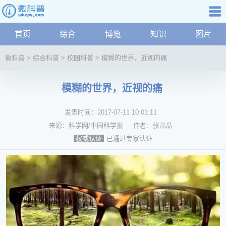
科普知识
首页
综合
博览
知识
图片
航
微
微科普
>
综合科普
>
校园科普
>
模糊的世界，近视的痛
科
普
模糊的世界，近视的痛
资
讯
发表时间：
2017-07-11 10:01:11
综
合
来源：
科学网/中国科学报
作者：
张晶晶
博
已通过专家认证
权威认证
览
学
科
科
技
文
化