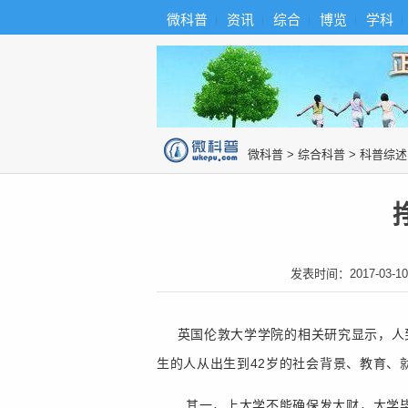
首
导
微科普
资讯
综合
博览
学科
微科普知识
页
航
综
合
博
览
知
识
图
微科普
>
综合科普
>
科普综述
片
发表时间：
2017-03-10
英国伦敦大学学院的相关研究显示，人到
生的人从出生到42岁的社会背景、教育、
其一，上大学不能确保发大财，大学