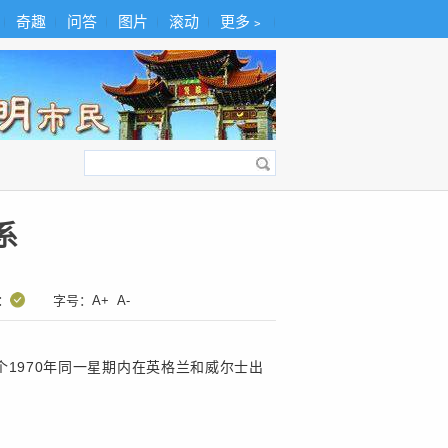
奇趣
问答
图片
滚动
更多﹥
系
：
字号：
A+
A-
1970年同一星期内在英格兰和威尔士出