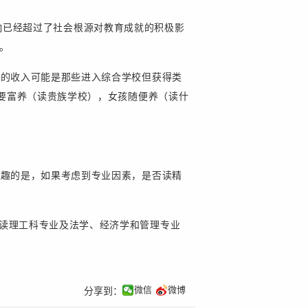
种影响已经超过了社会根源对教育成就的积极影
。
时的收入可能是那些进入综合学校但获得类
要富养（读贵族学校），女孩随便养（读什
有趣的是，如果考虑到专业因素，是否读精
读理工科专业及法学、经济学和管理专业
微信
微博
分享到：