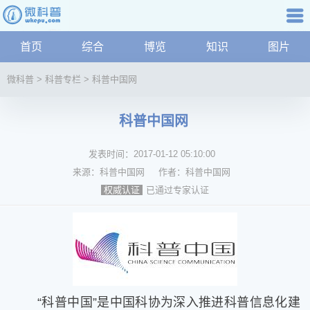
科普知识
首页
综合
博览
知识
图片
航
微
微科普
>
科普专栏
>
科普中国网
科
普
科普中国网
资
讯
发表时间：
2017-01-12 05:10:00
综
合
来源：
科普中国网
作者：
科普中国网
博
已通过专家认证
权威认证
览
学
科
科
技
文
“科普中国”是中国科协为深入推进科普信息化建
化