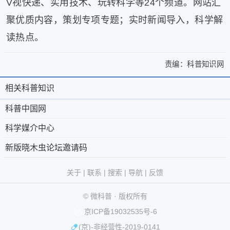
V视快递、实用技术、玩转科学等24个频道。网站汇
片
聚优质内容，策划专项专题；实时新闻导入，科学解
滚
读热点。
动
更
多
责编：
科普知识网
>
﹥
科
科
普
相关科普知识
相
关
普
中
于
微
关
科普中国网
中
国
微
科
网
科
科学媒介中心
国
科
科
普
京
©
普
新版晓木虫论坛邀请码
网
学
普
®
公
2011-
媒
知
| 责
-
第
网
2026
微
关于
|
联系
|
搜索
|
导航
|
反馈
介
任
识
联
39793093
安
科
中
编
© 微科普 · 版权所有
心
系
号
备
普
版
辑：
新
京ICP备19032535号-6
我
11010802029361
权
科
版
普
(京)-非经营性-2019-0141
们
互
号
所