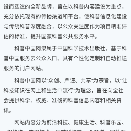
健
设而塑造的全新品牌，旨在以科普内容建设为重点，
康
充分依托现有的传播渠道和平台，使科普信息化建设
家
庭
与传统科普深度融合，以公众关注度作为项目精准评
学
估的标准，提升国家科普公共服务水平。
术
人
科普中国网隶属于中国科学技术出版社，基于科
物
普中国服务云公众入口、具有个性化定制和自动推送
生
活
服务的门户网站。
百
科普中国网以“众创、严谨、共享”为宗旨，以“让
科
流
科技知识在网上和生活中流行”为理念，旨在向全社
言
会提供科学、权威、准确的科普信息内容和相关资
奇
趣
讯。
问
网站内容分为前沿科技、健康生活、科普乐园、
答
图