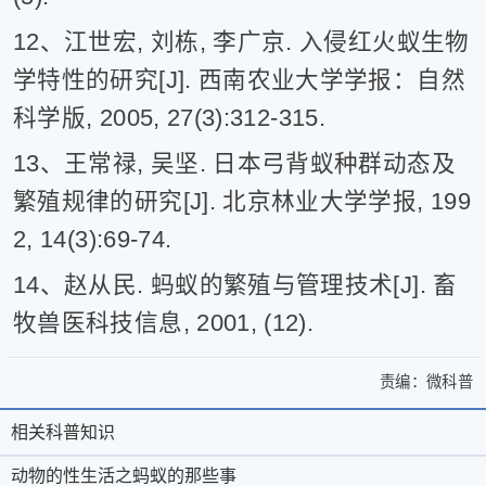
12、江世宏, 刘栋, 李广京. 入侵红火蚁生物
学特性的研究[J]. 西南农业大学学报：自然
科学版, 2005, 27(3):312-315.
13、王常禄, 吴坚. 日本弓背蚁种群动态及
繁殖规律的研究[J]. 北京林业大学学报, 199
2, 14(3):69-74.
14、赵从民. 蚂蚁的繁殖与管理技术[J]. 畜
牧兽医科技信息, 2001, (12).
责编：
微科普
>
动
动
物
相关科普知识
相
关
物
的
于
微
关
动物的性生活之蚂蚁的那些事
性