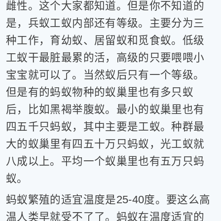
雌性。这个大家都知道。但是你不知道的
片
是，兵蚁工蚁内部还有等级。主要分为三
滚
动
种工作，育幼蚁、居留蚁和觅食蚁。低级
更
工蚁干最脏最累的活，高级的只要喂喂小
多
﹥
宝宝就可以了。当然蚁后只有一个等级。
但是有的蚂蚁物种的蚁巢里也有多只蚁
后，比如黑褐举腹蚁。最小的蚁巢里也有
四五千只蚂蚁，其中主要是工蚁。种群最
大的蚁巢里有四五十万只蚂蚁，光工蚁就
八成以上。平均一个蚁巢里也有五万只蚂
蚁。
蚂蚁繁殖的适宜温度是25-40度。要这么高
温人类早就受不了了。蚂蚁在温度适宜的