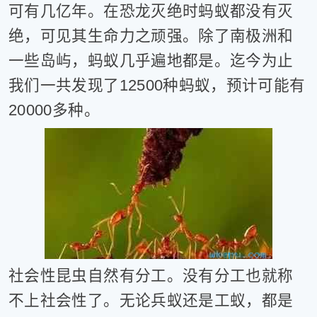
可有几亿年。在恐龙灭绝时蚂蚁都没有灭
健
康
绝，可见其生命力之顽强。除了南极洲和
家
一些岛屿，蚂蚁几乎遍地都是。迄今为止
庭
学
我们一共发现了12500种蚂蚁，预计可能有
术
20000多种。
人
物
生
活
百
科
流
言
奇
趣
社会性昆虫自然有分工。没有分工也就称
问
不上社会性了。无论兵蚁还是工蚁，都是
答
图