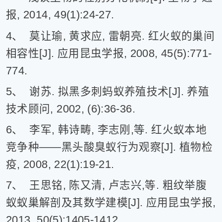
报, 2014, 49(1):24-27.
4、 莫让瑜, 黄求应, 雷朝亮. 红火蚁的巢间
相容性[J]. 应用昆虫学报, 2008, 45(5):771-
774.
5、 谢苏. 拟黑多刺蚂蚁养殖技术[J]. 养殖
技术顾问, 2002, (6):36-36.
6、 李军, 韩诗畴, 李志刚,等. 红火蚁本地
竞争种——黑头酸臭蚁行为观察[J]. 植物检
疫, 2008, 22(1):19-21.
7、 王思铭, 陈又清, 卢志兴,等. 粗纹举腹
蚁蚁巢解剖及其数学建模[J]. 应用昆虫学报,
2013, 50(5):1405-1412.