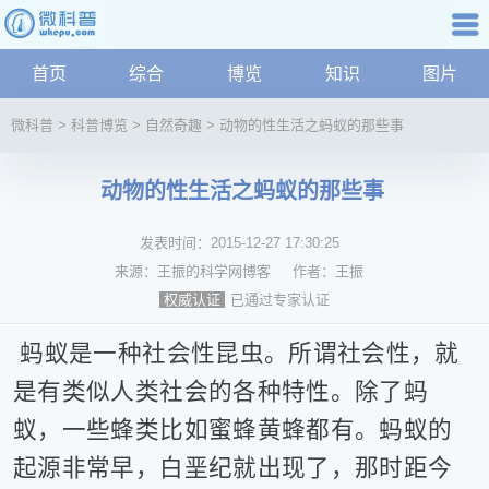
科普知识
首页
综合
博览
知识
图片
航
微
微科普
>
科普博览
>
自然奇趣
>
动物的性生活之蚂蚁的那些事
科
普
动物的性生活之蚂蚁的那些事
资
讯
发表时间：
2015-12-27 17:30:25
综
合
来源：
王振的科学网博客
作者：
王振
博
已通过专家认证
权威认证
览
学
蚂蚁是一种社会性昆虫。所谓社会性，就
科
是有类似人类社会的各种特性。除了蚂
科
蚁，一些蜂类比如蜜蜂黄蜂都有。蚂蚁的
技
文
起源非常早，白垩纪就出现了，那时距今
化