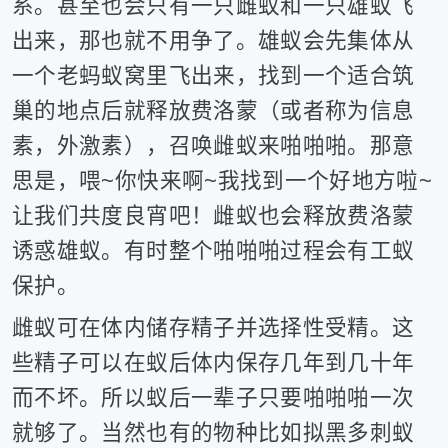
系。甚至也会只有一只雌蚁和一只雄蚁飞
出来，那也就不用争了。雄蚁会先集体从
一个老蚂蚁窝里飞出来，找到一个适合筑
巢的地点后就释放费洛蒙（或者称为信息
素，外激素），召唤雌蚁来啪啪啪。那意
思是，喂~你快来啊~我找到一个好地方啦~
让我们共度良宵吧！雌蚁也会释放费洛蒙
诱惑雄蚁。有时整个啪啪啪过程会有工蚁
保护。
雌蚁可在体内储存精子并选择性受精。这
些精子可以在蚁后体内保存几年到几十年
而不坏。所以蚁后一辈子只要啪啪啪一次
就够了。当然也有的物种比如拟黑多刺蚁