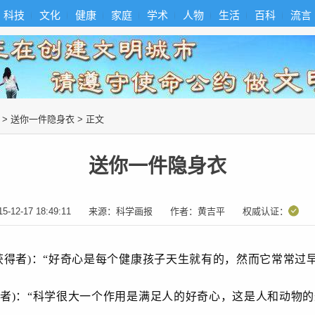
科技
文化
健康
家庭
学术
人物
生活
百科
流言
>
送你一件隐身衣
> 正文
送你一件隐身衣
15-12-17 18:49:11
来源：
科学画报
作者：
黄吉平
权威认证：
获得者
)
：“好奇心是每个健康孩子天生就有的，然而它常常过早
者)
：“科学很大一个作用是满足人的好奇心，这是人和动物的