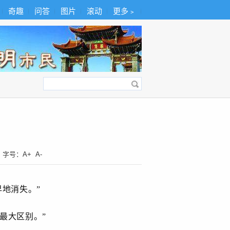
奇趣
问答
图片
滚动
更多﹥
字号：
A+
A-
地消失。”
最大区别。”