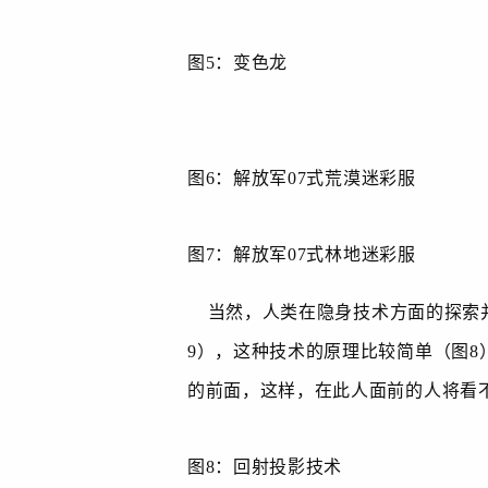
图
5
：变色龙
图
6
：解放军
07
式荒漠迷彩服
图
7
：解放军
07
式林地迷彩服
当然，人类在隐身技术方面的探索并
9
），这种技术的原理比较简单（图
8
的前面，这样，在此人面前的人将看
图
8
：回射投影技术