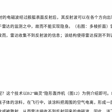
射的电磁波经过舰艇表面反射后，其反射波可以在各个方向出
于雷达的监测之中，故而不能实现隐身。（右图：多棱折面）
故而，雷达收集不到反射波的信息；该结构使得雷达探测不到
呢？这个技术以
B2“
幽灵
”
隐形轰炸机（图
12
）为例介绍即可。
离子体的涂料，在飞行中，该涂料把周围的空气电离，形成一
收或被散射，从而雷达接收不到反射回来的电磁波，因此，该