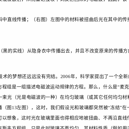
料中直线传播；（右图）左图中的材料被扭曲后光在其中的传
（黑的实线）从隐身衣中传播出去，并且不改变原来的传播方向
技术的梦想还远远没有完结。
2006
年，科学家提出了一个全新
方程组是一组描述电磁波运动规律的方程。那么，什么是“麦克
一束光（光是电磁波的一种）在均匀玻璃（或其它任何均匀材
播（图
13
左图），这时，我们假设光和玻璃都突然被“冻结”在
可以想象，这时光在玻璃里面也得相应地被扭曲、不再沿直线
克斯韦方程组，只是此时玻璃不再均匀，其材料性质（例如用