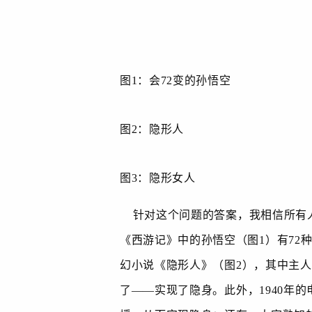
图
1
：会
72
变的孙悟空
图
2
：隐形人
图
3
：隐形女人
针对这个问题的答案，我相信所有人
《西游记》中的孙悟空（图
1
）有
72
幻小说《隐形人》（图
2
），其中主人
了
——
实现了隐身。此外，
1940
年的