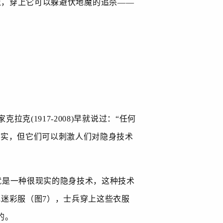
衣，穿上它可以躲避伏地魔的追杀
——
家克拉克
(1917-2008)
早就说过：“任何
现实，但它们可以刺激人们对隐身技术
就是一种很现实的隐身技术，这种技术
地迷彩服（图
7
），士兵穿上这些衣服
的。