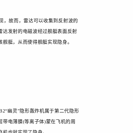
现，故而，雷达可以收集到反射波的
雷达发射的电磁波经过舰艇表面反射
该舰艇，从而使得舰艇实现隐身。
B2“
幽灵
”
隐形轰炸机属于第二代隐形
层带电薄膜
(
等离子体
)
蒙在飞机的周
飞机也就实现了隐身。