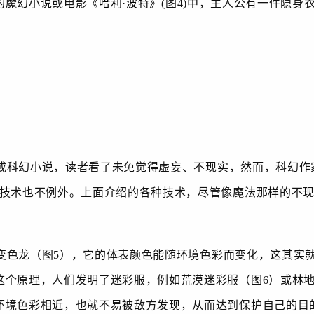
的魔幻小说或电影《
哈利
·
波特
》
(
图
4)
中，主人公有一件隐身
科幻小说，读者看了未免觉得虚妄、不现实，然而，科幻作
身技术也不例外。上面介绍的各种技术，尽管像魔法那样的不
变色龙（图
5
），它的体表颜色能随环境色彩而变化，这其实
这个原理，人们发明了迷彩服，例如荒漠迷彩服（图
6
）或林
环境色彩相近，也就不易被敌方发现，从而达到保护自己的目