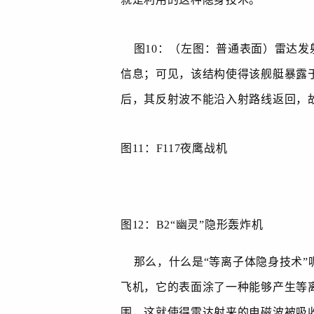
图
10
：（左图：普通表面）雷达发
信息；可见，该结构使得该舰艇暴露
后，其反射波不能沿入射路线返回，
图
11
：
F117
夜鹰战机
图
12
：
B2“
幽灵
”
隐形轰炸机
那么，什么是“等离子体隐身技术”
飞机，它的表面涂了一种能够产生等
围，这就使得雷达射来的电磁波被吸