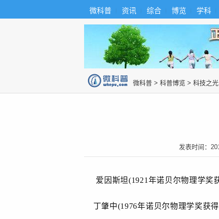
首
导
微科普
资讯
综合
博览
学科
微科普知识
页
航
综
合
博
览
知
识
图
微科普
>
科普博览
>
科技之光
片
发表时间：
20
爱因斯坦(1921年诺贝尔物理学奖
丁肇中(1976
年诺贝尔物理学奖获得