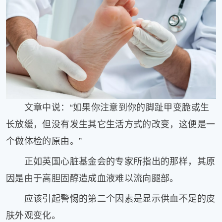
健
康
家
庭
学
术
人
物
生
文章中说：“如果你注意到你的脚趾甲变脆或生
活
长放缓，但没有发生其它生活方式的改变，这便是一
百
科
个做体检的原由。”
流
正如英国心脏基金会的专家所指出的那样，其原
言
奇
因是由于高胆固醇造成血液难以流向腿部。
趣
应该引起警惕的第二个因素是显示供血不足的皮
问
答
肤外观变化。
图