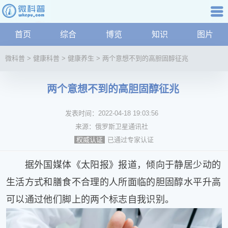
科普知识
首页
综合
博览
知识
图片
航
微
微科普
>
健康科普
>
健康养生
>
两个意想不到的高胆固醇征兆
科
普
两个意想不到的高胆固醇征兆
资
讯
发表时间：
2022-04-18 19:03:56
综
合
来源：
俄罗斯卫星通讯社
博
已通过专家认证
权威认证
览
学
据外国媒体《太阳报》报道，倾向于静居少动的
科
生活方式和膳食不合理的人所面临的胆固醇水平升高
科
可以通过他们脚上的两个标志自我识别。
技
文
化