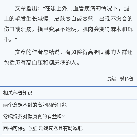
片
文章指出：“在患上外周血管疾病的情况下，腿
滚
上的毛发生长减慢，皮肤变白或变蓝，出现不愈合的
动
伤口或溃疡，指甲变厚不透明，肌肉会变得麻木和沉
更
多
重。”
﹥
文章的作者总结说，有风险得高胆固醇的人群还
包括患有高血压和糖尿病的人。
责编：
微科普
>
两
两
个
相关科普知识
相
关
个
意
于
微
关
两个意想不到的高胆固醇征兆
意
想
微
科
不
科
常喝绿茶对健康真的有益吗?
想
到
科
普
京
©
普
西柚可保护心脏 延缓衰老且有助减肥
不
的
普
®
公
2011-
高