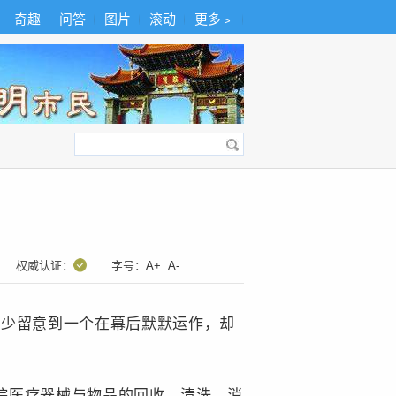
奇趣
问答
图片
滚动
更多﹥
权威认证：
字号：
A+
A-
少留意到一个在幕后默默运作，却
院医疗器械与物品的回收、清洗、消