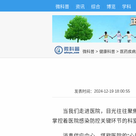
首
导
微科普
资讯
综合
博览
学科
微科普知识
页
航
综
合
博
览
知
识
图
微科普
>
健康科普
>
医药疾病
片
发表时间：
2024-12-19 18:00:55
当我们走进医院，目光往往聚焦于
掌控着医院感染防控关键环节的科
消毒供应中心，堪称医院的“心脏