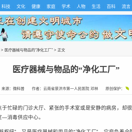
科技
文化
健康
家庭
学术
人物
生活
百科
流言
>
医疗器械与物品的“净化工厂”
> 正文
医疗器械与物品的“净化工厂”
来源：
微科普
作者：
云南省景洪市第一人民医院 邓林
原创保护：
忙碌的门诊大厅、紧张的手术室或是安静的病房，却很
室—消毒供应中心。
枢纽”，又是医疗器械和用品的“净化工厂”。它肩负着全