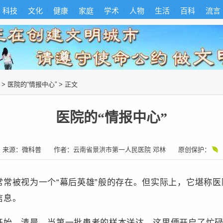
科技
文化
健康
家庭
学术
人物
生活
百科
流言
>
医院的“情报中心”
> 正文
医院的“情报中心”
来源：
微科普
作者：
云南省景洪市第一人民医院 邓林
原创保护：
被视为一个“幕后英雄”般的存在。但实际上，它堪称医
信息。
，清晨，当第一批患者的样本送达，这里便开启了忙碌