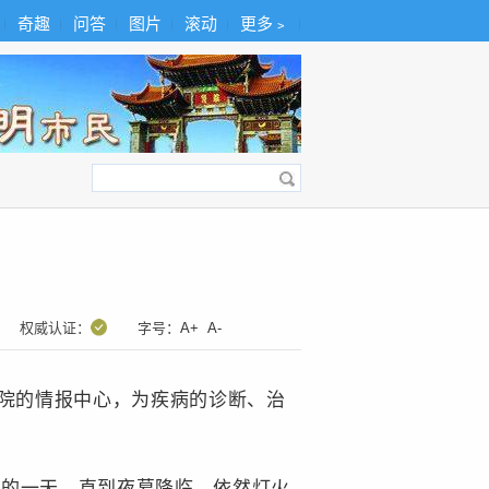
奇趣
问答
图片
滚动
更多﹥
权威认证：
字号：
A+
A-
院的情报中心，为疾病的诊断、治
的一天，直到夜幕降临，依然灯火