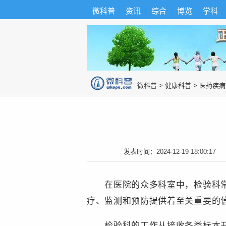
首
导
微科普
资讯
综合
博览
学科
微科普知识
页
航
综
合
博
览
知
识
图
微科普
>
健康科普
>
医药疾病
片
发表时间：
2024-12-19 18:00:17
在医院的众多科室中，检验科常常
疗、监测和预防提供着至关重要的
检验科的工作从接收各类标本开始