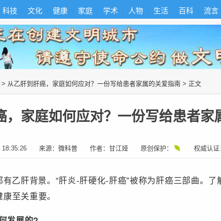
科技
文化
健康
家庭
学术
人物
生活
百科
流言
>
从乙肝到肝癌，家庭如何应对？一份写给患者家属的关爱指南
> 正文
癌，家庭如何应对？一份写给患者家
 18:35:26
来源：
微科普
作者：
甘江娅
原创保护：
权威认证
乙肝背景。“肝炎-肝硬化-肝癌”被称为肝癌三部曲。了
健康至关重要。
何发展的?