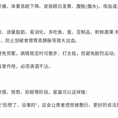
、体重急剧下降、皮肤眼白发黄、腹胀(腹水)、呕血或
适量脂肪、易消化。多吃鱼、蛋、豆制品、新鲜蔬果;有
)，防止划破食管胃底静脉导致大出血。
免劳累。病情稳定时可散步、打太极，但避免剧烈运动
害作用，必须滴酒不沾。
惧、愤怒、抑郁等阶段。家属可以这样做：
“别想了，没事的”，这会让患者感觉被敷衍。更好的说法