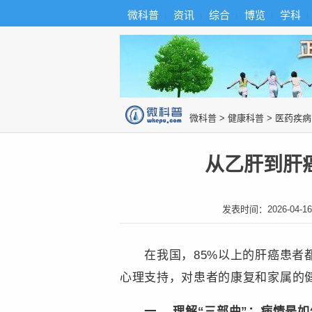
首
导
微科普
资讯
综合
博览
学科
微科普知识
页
航
综
合
博
览
知
识
图
微科普
>
健康科普
>
医药疾病
片
从乙肝到肝
发表时间：
2026-04-16
在我国，85%以上的肝癌患者都有
心理支持，对患者的康复和家属的
一、 理解“三部曲”：病情是如