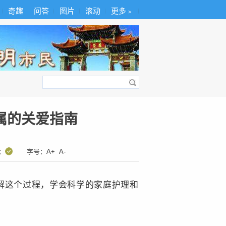
奇趣
问答
图片
滚动
更多﹥
属的关爱指南
：
字号：
A+
A-
解这个过程，学会科学的家庭护理和