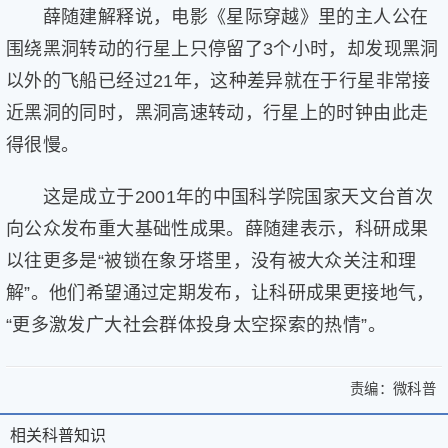
薛随建解释说，电影《星际穿越》里的主人公在
片
滚
围绕黑洞转动的行星上只停留了3个小时，却发现黑洞
动
以外的飞船已经过21年，这种差异就在于行星非常接
更
近黑洞的同时，黑洞高速转动，行星上的时钟由此走
多
﹥
得很慢。
这是成立于2001年的中国科学院国家天文台首次
向公众发布重大基础性成果。薛随建表示，科研成果
以往更多是“被锁在象牙塔里，没有被大众关注和理
解”。他们希望通过定期发布，让科研成果更接地气，
“更多激发广大社会群体投身太空探索的热情”。
责编：
微科普
>
中
中
国
相关科普知识
相
关