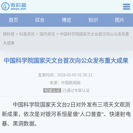
科普知识
首页
综合
博览
知识
图片
航
微
微科普
>
科普资讯
>
国内资讯
>
中国科学院国家天文台首次向公众发布重
科
大成果
普
资
讯
中国科学院国家天文台首次向公众发布重大成果
综
合
发表时间：
2016-01-03 01:26:11
博
来源：
中国新闻网
览
已通过专家认证
权威认证
学
科
中国科学院国家天文台2日对外发布三项天文观测
科
新成果，依次是对银河系恒星做“人口普查”、快速射电
技
文
暴、黑洞数据。
化