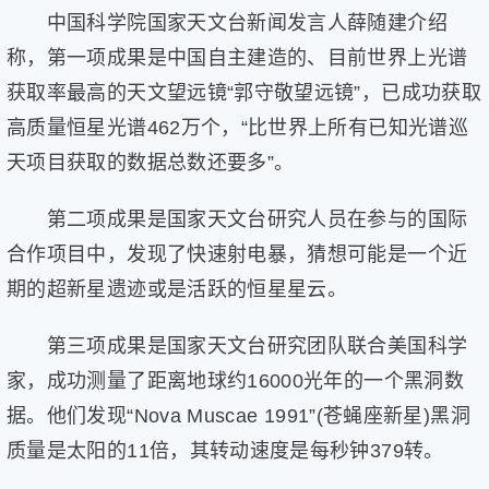
健
中国科学院国家天文台新闻发言人薛随建介绍
康
称，第一项成果是中国自主建造的、目前世界上光谱
家
获取率最高的天文望远镜“郭守敬望远镜”，已成功获取
庭
学
高质量恒星光谱462万个，“比世界上所有已知光谱巡
术
天项目获取的数据总数还要多”。
人
物
第二项成果是国家天文台研究人员在参与的国际
生
活
合作项目中，发现了快速射电暴，猜想可能是一个近
百
期的超新星遗迹或是活跃的恒星星云。
科
流
第三项成果是国家天文台研究团队联合美国科学
言
家，成功测量了距离地球约16000光年的一个黑洞数
奇
趣
据。他们发现“Nova Muscae 1991”(苍蝇座新星)黑洞
问
质量是太阳的11倍，其转动速度是每秒钟379转。
答
图