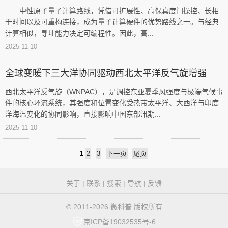
中性原子量子计算路线，凭借可扩展性、高保真度门操控、长相
干时间以及可重构连接，成为量子计算硬件的优势路线之一。与经典
计算相似，寻址能力决定可编程性。因此，高...
2025-11-10
全球变暖下三大洋协同驱动西北太平洋反气旋增强
西北太平洋反气旋（WNPAC），是调控东亚夏季风强度与极端气候事
件的核心环流系统，其强度和位置变化受热带太平洋、大西洋与印度
洋海温变化的协同影响，直接影响中国东部汛期...
2025-11-10
1
2
3
下一页
尾页
1
2
3
下
微
关于
|
联系
|
搜索
|
导航
|
反馈
一
科
页
尾
© 2011-2026 微科普 版权所有
普
页
京ICP备19032535号-6