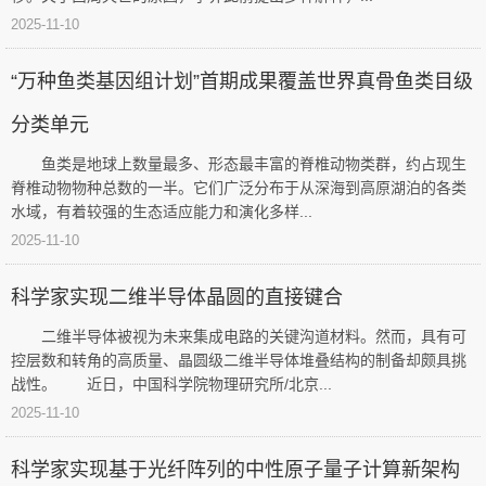
普
术
2025-11-10
库
人
|
物
“万种鱼类基因组计划”首期成果覆盖世界真骨鱼类目级
移
生
动
分类单元
活
科
奇
普
鱼类是地球上数量最多、形态最丰富的脊椎动物类群，约占现生
趣
|
脊椎动物物种总数的一半。它们广泛分布于从深海到高原湖泊的各类
微
百
水域，有着较强的生态适应能力和演化多样...
科
科
2025-11-10
普
流
RSS
言
科学家实现二维半导体晶圆的直接键合
图
片
二维半导体被视为未来集成电路的关键沟道材料。然而，具有可
控层数和转角的高质量、晶圆级二维半导体堆叠结构的制备却颇具挑
更
战性。 近日，中国科学院物理研究所/北京...
多
﹥
2025-11-10
科学家实现基于光纤阵列的中性原子量子计算新架构