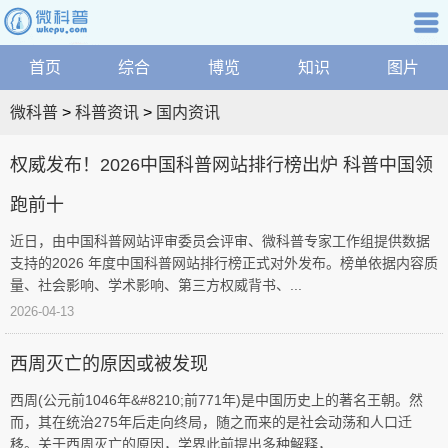
微
资
科
讯
普
综
普知识
首页
综合
博览
知识
图片
航
首
合
关
页
博
微科普
>
科普资讯
>
国内资讯
|
键
览
网
国
词：
学
权威发布！2026中国科普网站排行榜出炉 科普中国领
站
科
内
地
跑前十
健
图
康
近日，由中国科普网站评审委员会评审、微科普专家工作组提供数据
|
资
科
支持的2026 年度中国科普网站排行榜正式对外发布。榜单依据内容质
微
技
量、社会影响、学术影响、第三方权威背书、...
科
讯
文
2026-04-13
普
化
搜
家
索
西周灭亡的原因或被发现
庭
精
问
西周(公元前1046年&#8210;前771年)是中国历史上的著名王朝。然
品
答
而，其在统治275年后走向终局，随之而来的是社会动荡和人口迁
科
移。关于西周灭亡的原因，学界此前提出多种解释，...
学