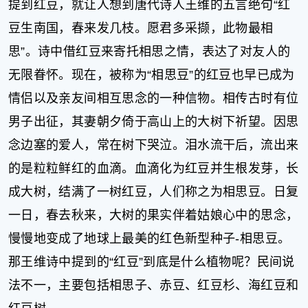
提到红豆，就让人想到唐代诗人王维的五言绝句“红
健
豆生南国，春来发几枝。愿君多采撷，此物最相
康
家
思”。诗中借红豆来寄托相思之情，表达了对友人的
庭
无限眷怀。现在，被称为“相思豆”的红豆也早已成为
学
术
情侣以及亲友间相互思念的一种信物。相传古时有位
人
男子出征，其妻朝夕倚于高山上的大树下祈望。因思
物
生
念边塞的爱人，常在树下哭泣。泪水流干后，流出来
活
的是粒粒鲜红的血滴。血滴化为红豆并生根发芽，长
百
成大树，结满了一树红豆，人们称之为相思豆。日复
科
流
一日，春去秋来，大树的果实伴着姑娘心中的思念，
言
慢慢地变成了地球上最美的红色新型种子-相思豆。
奇
趣
那王维诗中提到的“红豆”到底是什么
植物
呢？民间说
问
法不一，主要包括相思子、赤豆、红豆杉、海红豆和
答
图