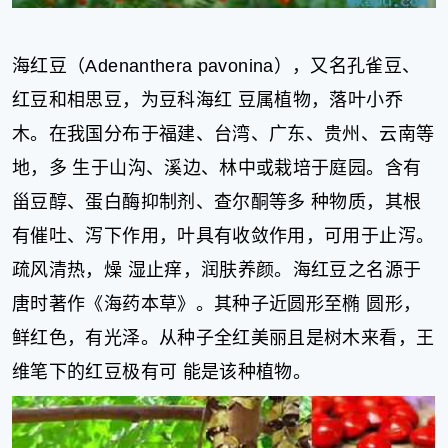
海红豆（Adenanthera pavonina），又名孔雀豆、
红豆和相思豆，为豆科海红 豆属植物，落叶小乔
木。在我国分布于福建、台湾、广东、贵州、云南等
地，多 生于山沟、溪边、林中或栽培于庭园。含有
甾豆醇、蛋白酶抑制剂、查尔酮等多 种物质，其根
有催吐、泻下作用，叶具有收敛作用，可用于止泻。
疏风清热，燥 湿止痒，润肤养颜。海红豆之名源于
唐时著作《海药本草》。其种子近圆形至椭 圆形，
鲜红色，有光泽。从种子全红美丽且是树木来看，王
维笔下的红豆极有可 能是该种植物。