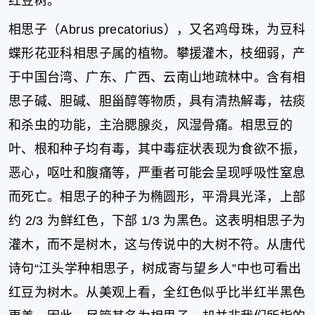
红豆树。
片
相思子（Abrus precatorius），又名鸡母珠，为豆科
滚
动
蝶形花亚科相思子属的植物。攀援灌木，枝细弱，产
更
于中国台湾、广东、广西、云南山地疏林中。含有相
多
思子碱、胆碱、胆甾醇等物质，具有清热解毒，祛痰
﹥
和杀虫的功能，主治腮腺炎，风湿骨痛。相思豆的
叶、根和种子均有毒，其中毒症状表现为食欲不振，
恶心，呕吐和腹痛等，严重者可能会呈现呼吸性窒息
而死亡。相思子的种子为椭圆形，平滑具光泽，上部
约 2/3 为鲜红色，下部 1/3 为黑色。这表明相思子为
灌木，而不是树木，这与传说中的大树不符。从唐代
诗句“江头学种相思子，树成寄与望乡人”中也可看出
红豆为树木。从美观上看，全红色似乎比半红半黑色