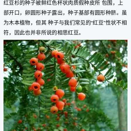
红豆杉的种子被鲜红色杯状肉质假种皮所 包围，上
部开口，卵圆形种子露出，种子基部有圆形种脐。虽
为木本植物，但其 种子与我们常见的“红豆”性状不相
符，因此也并非所说的相思红豆。