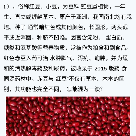
t.），俗称红豆、小豆，为豆科 豇豆属植物，一年
生、直立或缠绕草本。原产于亚洲，我国南北均有栽
培。种子 通常暗红色或其他颜色，长圆形，两头截
平或近浑圆，种脐不凹陷。因富含淀粉、 蛋白质、
糖类和氨基酸等营养物质，常被作为粮食和副食品。
红色赤豆入药可治 水肿脚气、泻痢、痈肿，并为缓
和的清热解毒药及利尿药，被收录于 2015 版药 食
同源药材中。赤豆与“红豆”不仅有草本、木本的区
别，其功能也完全不同， 怎能混为一谈？