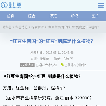
科普知识
首页
综合
博览
知识
图片
航
微
微科普
>
科普博览
>
探索解密
>
“红豆生南国”的“红豆”到底是什么植物？
科
普
“红豆生南国”的“红豆”到底是什么植物？
资
讯
发表时间：
2017-05-11 09:47:46
综
合
来源：
微科普
作者：
方洁 等
博
已通过专家认证
已获得原创保护
权威认证
览
学
“红豆生南国”的“红豆”到底是什么植物？
科
科
方洁，徐金标，吕群丹，程科军*
技
（丽水市农业科学研究院，浙江 丽水 323000）
文
化