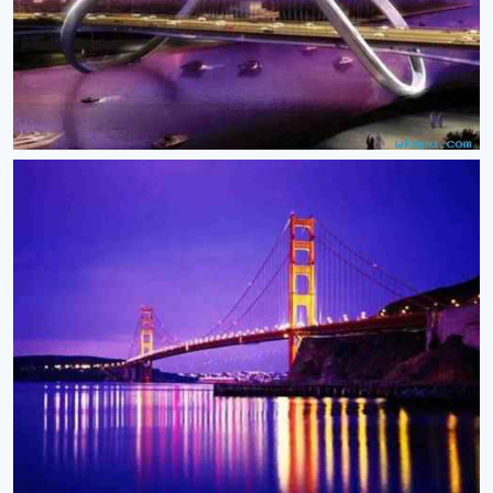
学
术
人
物
生
活
百
科
流
言
奇
趣
问
答
图
片
滚
动