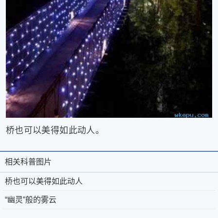
桥也可以美得如此动人。
精
相关科普图片
彩
推
桥也可以美得如此动人
荐
“幽灵”般的雾云
冬