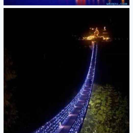
更
多
﹥