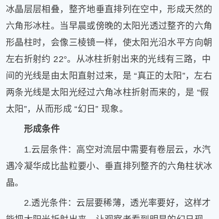
健
冰晶层层相叠，整齐地垂直排列在空中，形成天然的
康
六角形冰柱。当早晨或傍晚的太阳光透过整齐的六角
家
形晶柱时，会像三棱镜一样，使太阳光沿水平方向朝
庭
学
左右折射约 22°。从冰柱折射出来的光线有三路，中
术
间的光线是由太阳直射过来，是 “真正的太阳”，左右
人
物
两条光线是太阳光经过六角冰柱折射而来的，是 “假
生
太阳”，从而形成 “幻日” 现象。
活
百
形成条件
科
流
1.云层条件：高空对流层中需要有卷层云，水汽
言
遇冷凝华成比盐粒要小、垂直排列整齐的六角柱状冰
奇
晶。
趣
问
2.透光条件：云层要稀薄，透光率要好，这样才
答
图