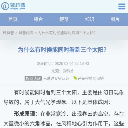
科普知识
首页
综合
博览
知识
图片
航
微
微科普
>
科普问答
>
为什么有时候能同时看到三个太阳？
科
普
为什么有时候能同时看到三个太阳？
资
讯
发表时间：
2025-02-04 22:18:43
综
合
来源：
微科普
博
已通过专家认证
已获得原创保护
权威认证
览
学
有时候能同时看到三个太阳，主要是由幻日现象
科
导致的，属于大气光学现象。以下是具体成因：
科
技
形成原理：
在非常寒冷、出现卷云的高空，存在
文
大量微小的六角冰晶。在风和地心引力作用下，这些
化