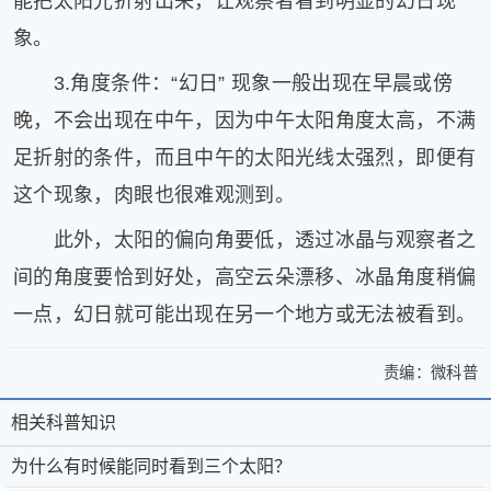
能把太阳光折射出来，让观察者看到明显的幻日现
片
象。
滚
动
3.角度条件：“幻日” 现象一般出现在早晨或傍
更
晚，不会出现在中午，因为中午太阳角度太高，不满
多
足折射的条件，而且中午的太阳光线太强烈，即便有
﹥
这个现象，肉眼也很难观测到。
此外，太阳的偏向角要低，透过冰晶与观察者之
间的角度要恰到好处，高空云朵漂移、冰晶角度稍偏
一点，幻日就可能出现在另一个地方或无法被看到。
责编：
微科普
>
为
为
什
相关科普知识
相
关
什
么
于
微
关
为什么有时候能同时看到三个太阳？
么
有