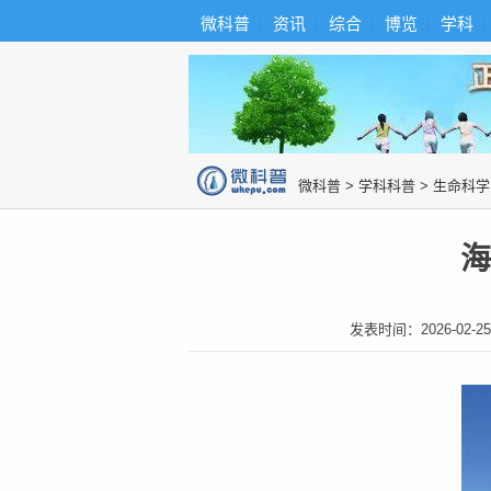
首
导
微科普
资讯
综合
博览
学科
微科普知识
页
航
综
合
博
览
知
识
图
微科普
>
学科科普
>
生命科学
片
海
发表时间：
2026-02-25