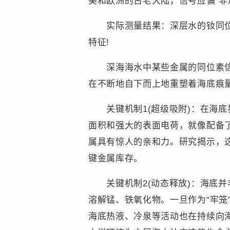
美和欧洲的古老大陆，信号应偏“非
实际测量结果：深层水的钕同位素
特征!
深海海水中某些金属的同位素信号
在不断地自下而上地重塑着海底痕
关键机制1(超级吸附)：在海底界
面积和强大的表面电荷，就像配备了无
属具有惊人的亲和力。研究揭示，这
键金属库存。
关键机制2(动态释放)：海底并
溶解锰、铁氧化物。一旦作为“牢
海底热液、冷泉等活动也在持续向