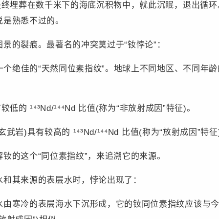
最终埋葬在数千米下的海底沉积物中，就此沉眠，退出循环
说是熟悉不过的。
的裂痕。最著名的冲突莫过于“钕悖论”：
绝佳的“天然同位素指纹”。地球上不同地区、不同年龄的岩石
 ¹⁴³Nd/¹⁴⁴Nd 比值(称为“非放射成因”特征)。
有较高的​ ¹⁴³Nd/¹⁴⁴Nd 比值(称为“放射成因”特征
的这个“同位素指纹”，来追溯它的来源。
和其来源的表层水时，悖论出现了：
寒冷的表层海水下沉形成，它的钕同位素指纹应该与今