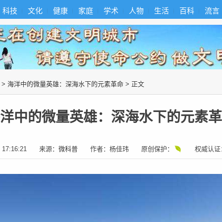
科技
文化
健康
家庭
学术
人物
生活
百科
流言
>
海洋中的微量英雄：深海水下的元素革命
> 正文
洋中的微量英雄：深海水下的元素革
 17:16:21
来源：
微科普
作者：
杨佳玮
原创保护：
权威认证