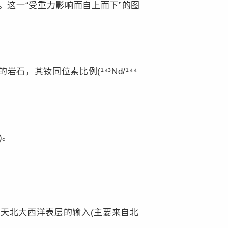
。这一“受重力影响而自上而下”的图
，其钕同位素比例(¹⁴³Nd/¹⁴⁴
)。
天北大西洋表层的输入(主要来自北