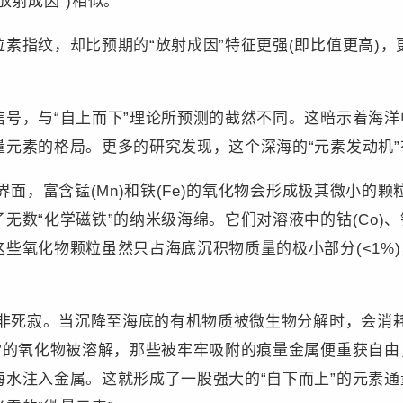
放射成因”)相似。
指纹，却比预期的“放射成因”特征更强(即比值更高)，
，与“自上而下”理论所预测的截然不同。这暗示着海洋中
量元素的格局。更多的研究发现，这个深海的“元素发动机
面，富含锰(Mn)和铁(Fe)的氧化物会形成极其微小的
数“化学磁铁”的纳米级海绵。它们对溶液中的钴(Co)、镍(
些氧化物颗粒虽然只占海底沉积物质量的极小部分(<1%)
非死寂。当沉降至海底的有机物质被微生物分解时，会消
笼”的氧化物被溶解，那些被牢牢吸附的痕量金属便重获自
海水注入金属。这就形成了一股强大的“自下而上”的元素