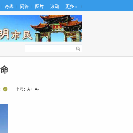
奇趣
问答
图片
滚动
更多﹥
命
：
字号：
A+
A-