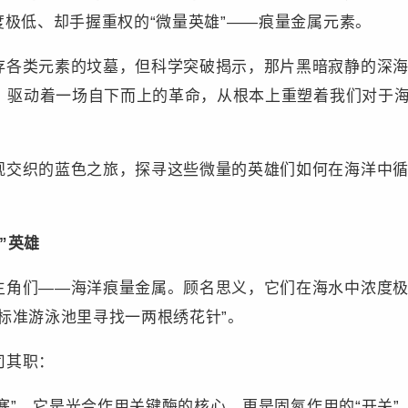
度极低、却手握重权的“微量英雄”——痕量金属元素。
类元素的坟墓，但科学突破揭示，那片黑暗寂静的深海
它，驱动着一场自下而上的革命，从根本上重塑着我们对于
织的蓝色之旅，探寻这些微量的英雄们如何在海洋中循
”英雄
——海洋痕量金属。顾名思义，它们在海水中浓度极低，通
标准游泳池里寻找一两根绣花针”。
司其职：
塞”。它是光合作用关键酶的核心，更是固氮作用的“开关